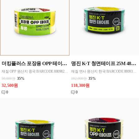
더킹플러스 포장용 OPP 테이프 40M (투명) 48mmx40M 50개 한박스단위 판매
명진 K·T 청면테이프 25M 48mmx25M 40개한박스단위 판매
재질 OPP 원산지 중국 BARCODE 8809823525231
재질 면사 원산지 한국 BARCODE 8809357185833
50,000원
35%
182,000원
35%
32,500원
118,300원
0
0