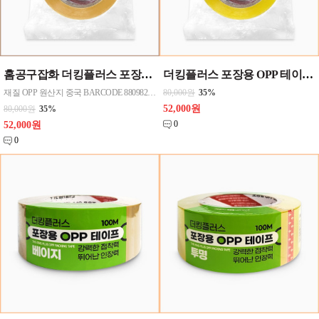
홈공구잡화 더킹플러스 포장용 OPP 테이프 80M 기업용 (베이지) 48mmx80M 50개한박스단위 판매
더킹플러스 포장용 OPP 테이프 80M 기업용 (투명) 48mmx80M 50개 한박스단위로판매
재질 OPP 원산지 중국 BARCODE 8809823524869
80,000원
35%
52,000원
80,000원
35%
0
52,000원
0