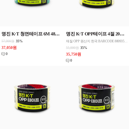
명진 K·T 청면테이프 6M 48mmx6M 50개한박스단위 판매
명진 K·T OPP테이프 4절 20M(투명) 4절/48mmx20M 50개한박스단위 판매
57,000원
35%
재질 OPP 원산지 한국 BARCODE 8809357185864
37,050원
55,000원
35%
0
35,750원
0