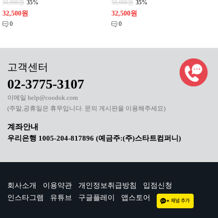
50,000원
35%
50,000원
35%
32,500원
32,500원
0
0
02-3775-3107
이메일 help@coodok.com
(주말,공휴일은 휴무입니다. 문의 게시판을 이용해주세요)
우리은행 1005-204-817896 (예금주:(주)스타트컴퍼니)
회사소개
이용약관
개인정보취급방침
입점신청
인스타그램
유튜브
구글플레이
앱스토어