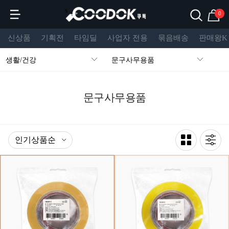
s
0
신상품
기획전
타임딜
사업자 전용
묶음배송
판매왕K
생활/건강
문구사무용품
문구사무용품