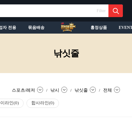
Filter
업자 전용
묶음배송
흥정상품
EVEN
낚싯줄
스포츠/레저
낚시
낚싯줄
전체
/
/
/
라이라인
(0)
합사라인
(0)