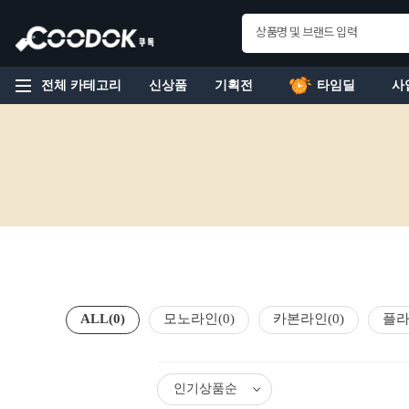
전체 카테고리
신상품
기획전
타임딜
사
ALL
(0)
모노라인
(0)
카본라인
(0)
플