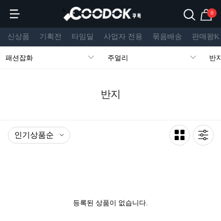
s
0
신상품
기획전
타임딜
사업자 전용
묶음배송
판매왕K
패션잡화
주얼리
반
반지
등록된 상품이 없습니다.