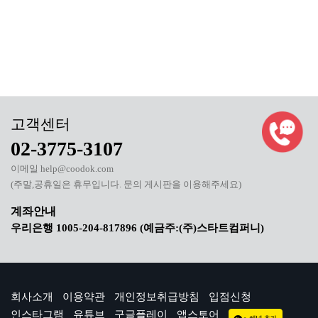
02-3775-3107
이메일 help@coodok.com
(주말,공휴일은 휴무입니다. 문의 게시판을 이용해주세요)
우리은행 1005-204-817896 (예금주:(주)스타트컴퍼니)
회사소개
이용약관
개인정보취급방침
입점신청
인스타그램
유튜브
구글플레이
앱스토어