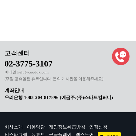
02-3775-3107
이메일 help@coodok.com
(주말,공휴일은 휴무입니다. 문의 게시판을 이용해주세요)
우리은행 1005-204-817896 (예금주:(주)스타트컴퍼니)
회사소개
이용약관
개인정보취급방침
입점신청
인스타그램
유튜브
구글플레이
앱스토어