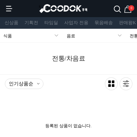
s
0
신상품
기획전
타임딜
사업자 전용
묶음배송
판매왕K
식품
음료
전
전통/차음료
등록된 상품이 없습니다.