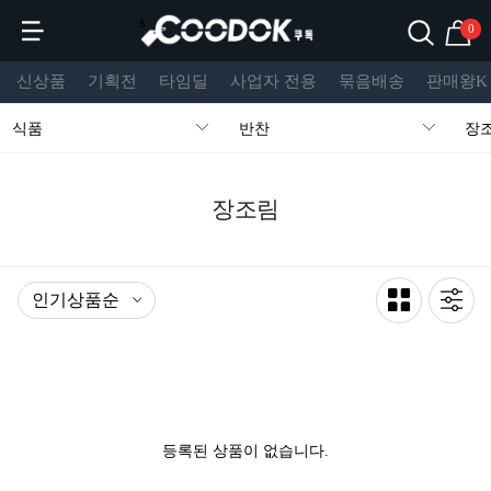
s
0
신상품
기획전
타임딜
사업자 전용
묶음배송
판매왕K
식품
반찬
장
장조림
등록된 상품이 없습니다.