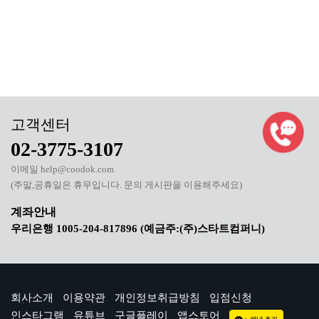
02-3775-3107
이메일 help@coodok.com
(주말,공휴일은 휴무입니다. 문의 게시판을 이용해주세요)
우리은행 1005-204-817896 (예금주:(주)스타트컴퍼니)
회사소개
이용약관
개인정보취급방침
입점신청
인스타그램
유튜브
구글플레이
앱스토어