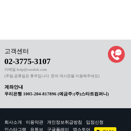
02-3775-3107
이메일 help@coodok.com
(주말,공휴일은 휴무입니다. 문의 게시판을 이용해주세요)
우리은행 1005-204-817896 (예금주:(주)스타트컴퍼니)
회사소개
이용약관
개인정보취급방침
입점신청
인스타그램
유튜브
구글플레이
앱스토어