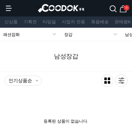
s
0
신상품
기획전
타임딜
사업자 전용
묶음배송
판매왕K
패션잡화
장갑
남
남성장갑
등록된 상품이 없습니다.