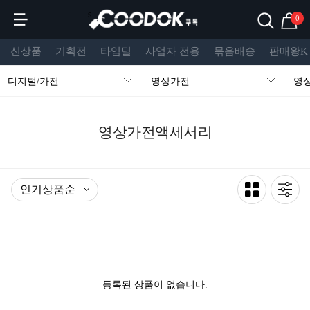
s
0
신상품
기획전
타임딜
사업자 전용
묶음배송
판매왕K
디지털/가전
영상가전
영
영상가전액세서리
등록된 상품이 없습니다.