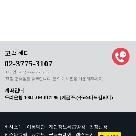
02-3775-3107
이메일 help@coodok.com
(주말,공휴일은 휴무입니다. 문의 게시판을 이용해주세요)
우리은행 1005-204-817896 (예금주:(주)스타트컴퍼니)
회사소개
이용약관
개인정보취급방침
입점신청
인스타그램
유튜브
구글플레이
앱스토어