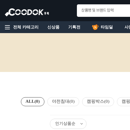
전체 카테고리
신상품
기획전
타임딜
사
ALL
(0)
야전침대
(0)
캠핑박스
(0)
캠