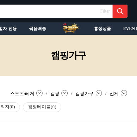
Filter
업자 전용
묶음배송
흥정상품
EVEN
캠핑가구
스포츠/레저
캠핑
캠핑가구
전체
/
/
/
핑의자
(0)
캠핑테이블
(0)