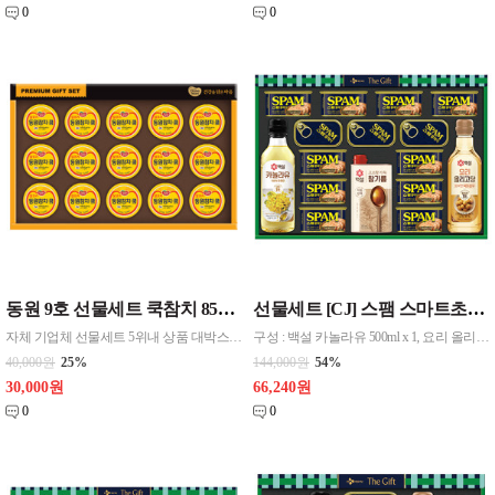
0
0
동원 9호 선물세트 쿡참치 85g*9 한세트
선물세트 [CJ] 스팸 스마트초이스 시그니처
자체 기업체 선물세트 5위내 상품 대박스 5입
구성 : 백설 카놀라유 500ml x 1, 요리 올리고당 700ml x 1, 스팸클래식 200g x 10, 스팸클래식 120g x 3, 백설 고소함가득 참기름 330ml x 1 포장 : 상하판케이스 / 부직포가방
40,000원
25%
144,000원
54%
30,000원
66,240원
0
0