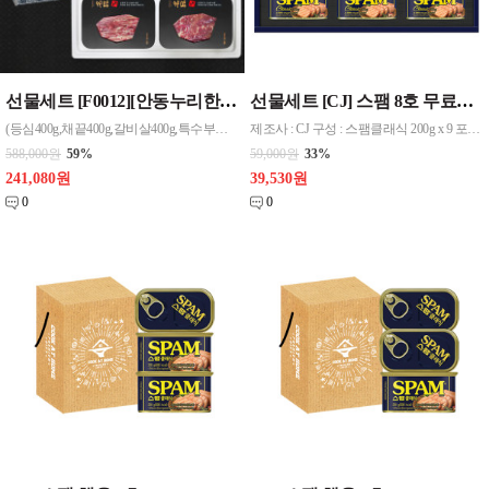
선물세트 [F0012][안동누리한우] 1등급한우 구이혼합선물세트16호 1.6kg 무료배송
선물세트 [CJ] 스팸 8호 무료배송
(등심400g,채끝400g,갈비살400g,특수부위400g)(4구)면세 뛰어난 맛과 우수한 품질을 자랑하는 한우들을 직접 육안으로 확인하여 보다 신선하고 품질 좋은 한우를 제공합니다
제조사 : CJ 구성 : 스팸클래식 200g x 9 포장 : 상하판케이스 / 쇼핑백
588,000원
59%
59,000원
33%
241,080원
39,530원
0
0