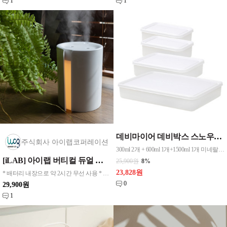
1
1
데비마이어 데비박스 스노우화이트 냉동용기 세트 1호
주식회사 아이랩코퍼레이션
300ml 2개 + 600ml 1개+1500ml 1개 미네랄 PP
[iLAB] 아이랩 버티컬 듀얼 무선 가습기 800ml / iLAB-H800
25,900원
8%
23,828원
* 배터리 내장으로 약 2시간 무선 사용 * 버티컬 타입의 은은한 무드등 무선가습기
0
29,900원
1