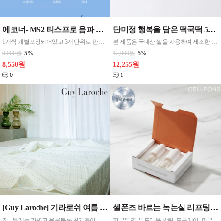
에코너- MS2 티스프로 음파 전동칫솔모 1입 단품 *3개 / 색상선택 화이트 블랙 선택
단미정 행복을 담은 떡국떡 500g 파우치 1팩 국산 3종류중 선택 1
1개씩 개별포장되어있고 3개 단위로 판매중입니다
본 제품은 국내산 쌀을 사용하여 제조한 떡국으로,안정적인 품질 관리와 냉동 유통 기준을 준수하여 생산되고 있습니다. 천연분말로 든 재료
9,000원
5%
12,900원
5%
8,550원
12,255원
0
1
[Guy Laroche] 기라로쉬 여름 홑이불 (160*200) 싱글 / 디자인 크림, 테라피 큐브
셀폰즈 바르는 녹는실 리프팅 앰플 2병 고래 펩타이드 FGF2 탄력 세럼 마스크 2주
징 - 무게는 가볍고 올록볼록 공기층이 형성되어 바람이 잘 통하여 시원합니다. 한여름 또는 간절기 시즌용 계절에 애용 가능합니다. - 겉감은 엠보싱 처리하여 세탁후에도 건조가 빠르며,가볍고 실용적이라 남녀노소 부담없이 사용할수 있는 제품입니다. - 특히, 겉감의 엠보처리는 기존의 나염방식이 아닌 실을 삽입하는 방식으로 짜여
피부투명, 부드러운 발림, 모공케어, 피부탄력 페이스용, 팔자주름 원터치형 3.3ml(g) 촉촉함(수분공급), 흡수력 ,모든피부용, 복합, 지성