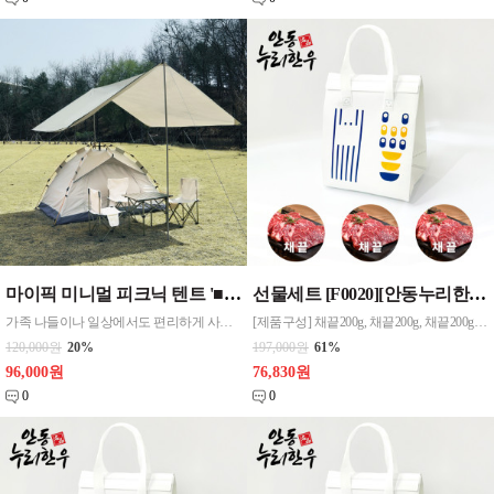
마이픽 미니멀 피크닉 텐트 '■ 상품구성 : 텐트 1P, 수납파우치 1개
선물세트 [F0020][안동누리한우] 웰빙저지방 한우스테이크2호(3인세트) 600g 무료배송
가족 나들이나 일상에서도 편리하게 사용할 수 있는 원터치 텐트입니다. - 원터치 설치로 누구나 쉽고 간편하게 사용할 수 있음 - 발수 기능으로 야외에서 습기를 막아주고 건조가 빨라 편리함 - 실버 선코팅으로 내부 온도를 낮춰줌 - 튼튼한 프레임과 고급 소재로 안정적인 구조 - 방충망 출입문으로 모기 등 벌레를 차단함 - 가벼운 무게, 뛰어난 휴대성으로 가
[제품구성] 채끝200g, 채끝200g, 채끝200g (스테이크) (3구) - 채끝 : 고기 결이 부드럽고 마블링이 고루 퍼져서 로스구이, 스테이크에 주로 이용되는 부위 [제품특징] - 신선한 상태로 진공포장 되어 배송되며, 육류의 특성상 반품 불가 - 국내산 한우 100%, 냉장제품 (한우불고기 냉동제품)
120,000원
20%
197,000원
61%
96,000원
76,830원
0
0