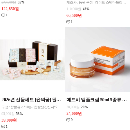
273,000원
55%
제조사 : 동원 구성 : 라이트 스탠다드참치 90g x 8, 리챔 더블라이트 120g x 4, 재래식 압착참기름 330ml x 1, 동원 카놀라유 480ml x 2 포장 : 상하판케이스, 부직포가방
122,850원
110,000원
45%
1
60,500원
1
2026년 선물세트 [윤의궁] 원앙 한과 3종
메드비 앰플크림 50ml 5종류 닥터썸에이지컨트롤/닥터썸워터드롭/닥터썸E.G.F.리커버/닥터썸갈락토미미백/닥터썸레드클리어
구성 : 찹쌀유과*10봉 / 찹쌀생강산자*7봉 / 궁중약과*10봉 포장 : 핸디케이스
30,000원
20%
24,000원
95,000원
58%
0
39,900원
1