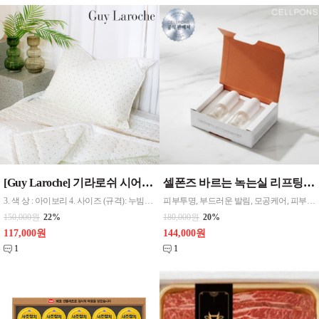
[Guy Laroche] 기라로쉬 시어서커 세트 S 싱글 (이불,패드,베게커버1P) 크림색
셀폰즈 바르는 녹는실 리프팅 앰플 6주 6병 고래 펩타이드 FGF2 탄력 세럼 마스크
3. 색 상 : 아이보리 4. 사이즈 (규격): 누빔이불S ( 160X200cm ) 누빔패드S ( 115X200cm ) 베개커버1장 ( 50X70cm )
피부투명, 부드러운 발림, 모공케어, 피부탄력 페이스용, 팔자주름 원터치형 3.3ml(g) 촉촉함(수분공급), 흡수력 ,모든피부용, 복합, 지성
150,000원
22%
180,000원
20%
117,000원
144,000원
1
1