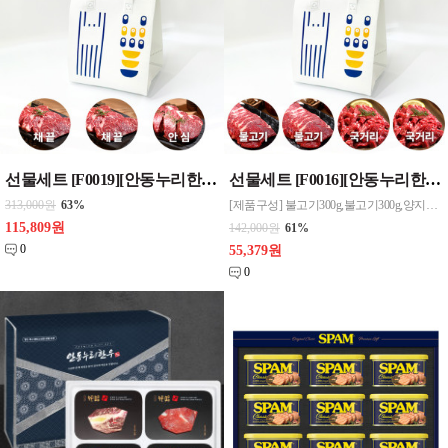
선물세트 [F0019][안동누리한우] 웰빙저지방 한우스테이크1호(4인세트) 800g 무료배송
선물세트 [F0016][안동누리한우] 웰빙저지방 정육세트2호 1.2kg 무료배송
313,000원
63%
[제품구성] 불고기300g,불고기300g,양지국거리300g,양지국거리300g (4구) - 불고기 : 야채와 양념과 함께 불고기나 전골 등에 이용되는 부위 - 국거리 : 전골이나 조림, 탕 등에 주로 이용되는 부위
115,809원
142,000원
61%
0
55,379원
0