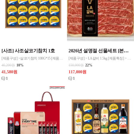
[사조] 사조살코기참치 1호
2026년 설명절 선물세트 [본우담] 명품 LA갈비 1.5kg 탑초이스 무료배송
[제품구성] >살코기참치 100G*15 [제품규격] > 403*277*39mm [특성 및 용도] 살코기참치 : 담백하고 고소한 참치의 맛을 느낄 수 있습니다
[제품구성] > LA갈비 1.5kg [제품특징] > 초이스(Choice) 등급중 상위 10% 마블링 (“미국 USDA Choice 상위 등급, 탑초이스”)
46,200원
10%
150,000원
22%
41,580원
117,000원
1
1