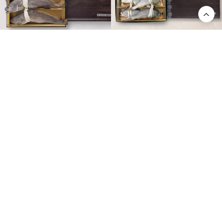
민어굴비 특 1호
영광굴비 오가 4호
172,000원
55%
340,000원
57%
77,400원
146,200원
0
0
[동원] 참치 15호 무료배송
선물세트 [동원] 참치 18호 무료배송