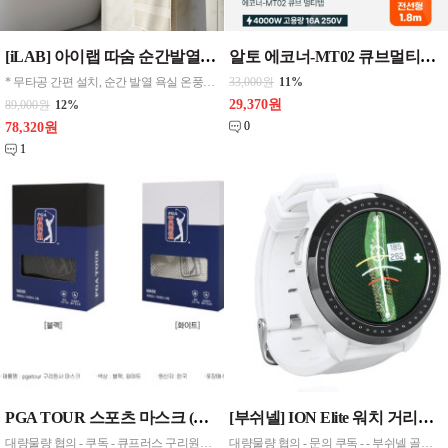
[iLAB] 아이랩 따숨 순간발열 무타공 욕실 온풍기 화이트 1대
알토 에코너-MT02 큐브멀티탭 전선형1.8m (3구/C타입/USB) 색상 3가지 선택 1
* 무타공 간편 설치, 순간 발열 욕실 온풍기 *약 345 x 305 x 170 mm / 약 1.9KG * 발열방식 : PTC 히터 / * 방수등급 : IPX 4 * 정격전압 : 220V, 60Hz * 소비전력 : 송풍 10W, 온풍1단 750W, 온풍2단 1500W * 재질 : PP 외 * 코드선 길이 : 1.5m * 송풍구 최고 온도 : 155도
33,000원
11%
29,370원
89,000원
12%
0
78,320원
1
PGA TOUR 스포츠 마스크 (구리원사) 화이트,블랙 선택 1 원산지 한국
[부쉬넬] ION Elite 워치 거리측정기 색상 블랙 / 화이트 선택 1 재고확인후주문필요
대량물량 협의 - 쿠독 - 큐프러스 구리원사 소재로 신축성이 뛰어나 들뜸없이 얼굴에 완벽하게 밀착 되어 자외선으로 부터 피부를 보호합니다. 전용케이스 규격 : 9*13*3CM
대량물량 협의 - 문의 쿠독 - - 부쉬넬 골프만의 슬로프(높낮이 경사) 거리보정 기능이 탑재된 첫 골프워치 - 다양한 거리 측정 기능을 제공 - 홀뷰(HoleView) 기능 홀의 레이아웃을 보여주며 레이업과 다음 샷까지의 거리 표시를 통해 원하는 지점까지의 거리를 파악함 - 그린뷰(GREENVIEW) 기능 골퍼들이 그린의 모양을 볼 수 있게 해주며 높