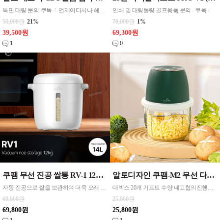
특판 대량 문의-쿠독- '- 언제어디서나 헤어 스타일링이 가능한 무선브러쉬고데기 - 최대온도 200도로 예열속도가 빠르고 열이 고르게 확산됩니다 - 스마트한 자동 전원 차단 : 켜두고 20분이 지나면 전원이 자동으로 꺼집니다
인쇄 및 대량물량 골프용품 문의 - 쿠독 -
50,000원
21%
70,000원
1%
39,500원
69,300원
1
0
쿠팸 무선 진공 쌀통 RV-1 12KG(14L) 클리어화이트 1대 대량물량 협의 02-3775-3107
알토디자인 쿠팸-M2 무선 다용도 미니 다지기 그린 1
자동 진공으로 쌀을 보관하여 더욱 오래 쌀벌레 없이 쌀을 유지시켜줍니다 - 손쉬운 원터치 버튼으로 쉽게 진공의 상태로 만들수 있습니다 - 한번 충전으로 100여번 진공가능합니다.
대박스 20개 기프트 수량 네고협의진행합니다 쿠독 02-3775-3107 - 싸구려 플라스틱 재질이 아닌 강화유리 용기로 미세 플라스틱으로 부터 건강을 지키쟈 - 강력한 3단 6중 칼날로 더욱 미세하고 고르게 다져지는 재료들
69,800원
25,800원
69,800원
25,800원