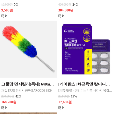
10,000원
5%
400,000원
24%
9,500원
304,000원
0
0
그물망 먼지킬러(특대) 640mm 100개한박스단위판매
[케어란스] 뼈근육엔 칼마디아 플러스4 1,100mg x 30정
재질 PP,PE 원산지 한국 BARCODE 8809115484475
[제품특징] > 건강기능식품 > 9가지 복합기능성+4가지(칼슘+마그네슘+비타민D+아연) 기능성 원료 > 칼슘 흡수율을 높이는 칼슘2 : 마그네슘1 의 황금비율 > 프리미엄 스위스산 비타민D3+고품질 미국산 아연(1일 영양성분 기준치 100%)
290,000원
42%
20,800원
15%
168,200원
17,680원
0
0