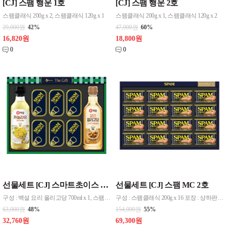
[CJ] 스팸 행운 1호
[CJ] 스팸 행운 2호
스팸클래식 200g x 2, 스팸클래식 120g x 1
스팸클래식 200g x 1, 스팸클래식 120g x 2
29,000원
42%
47,000원
60%
16,820원
18,800원
0
0
선물세트 [CJ] 스마트초이스 T호
선물세트 [CJ] 스팸 MC 2호
구성 : 백설 요리 올리고당 700ml x 1, 스팸클래식 120g x 6, 백설 카놀라유 500ml x 1
구성 : 스팸클래식 200g x 16 포장 : 상하판케이스 / 부직포케이스
63,000원
48%
154,000원
55%
32,760원
69,300원