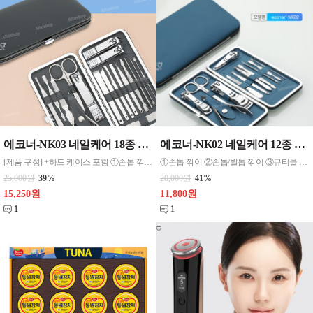
에코너-NK03 네일케어 18종 키트 / 대량물량 및 1도 인쇄 별도 문의주세요
에코너-NK02 네일케어 12종 키트 / 대량물량 및 1도 인쇄 문의주세요
[제품 구성] +하드 케이스 포함 ①손톱 깎이 ②손톱/발톱 깎이 ③큐티클 깎이 ④발톱 니퍼 ⑤미용 가위 ⑥압출기 ⑦퀴이개 ⑧나선형 귀이개 ⑨발톱 파일 ⑩손톱 파일 ⑪족집게 ⑫브이형 밀대 13. 사선양면밀대 14. 뾰족양면밀대 15. 발각질밀대(대) 16. 발각질 밀대(소) 17. 발각질밀대(사선) 18. 발꿈치 각질밀대
①손톱 깎이 ②손톱/발톱 깎이 ③큐티클 깎이 ④발톱 니퍼 ⑤미용 가위 ⑥손톱 파일 ⑦족집게 ⑧브이형 밀대 ⑨사선 양면 밀대 ⑩뾰족 양면 밀대 ⑪압출기 ⑫귀이개
25,000원
39%
20,000원
41%
15,250원
11,800원
1
1