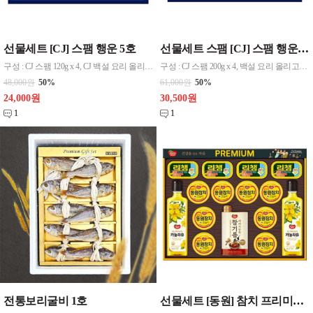
선물세트 [CJ] 스팸 행운 5호
선물세트 스팸 [CJ] 스팸 행운 7호
구성 : CJ 스팸 120g x 4, CJ 백설 요리 올리고당 500ml x 1, CJ 백설 카놀라유 500ml x 1
구성 : CJ 스팸 200g x 4, 백설 요리 올리고당 500g, 백설 카놀라유 500g 포장 : 상하판케이스 / 쇼핑백동봉
48,000원
50%
61,000원
50%
24,000원
30,500원
1
1
전통보리굴비 1호
선물세트 [동원] 참치 프리미엄 3호 무료배송