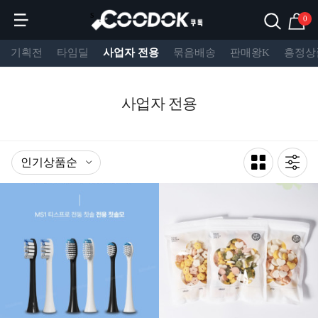
s
0
기획전
타임딜
사업자 전용
묶음배송
판매왕K
흥정상
사업자 전용