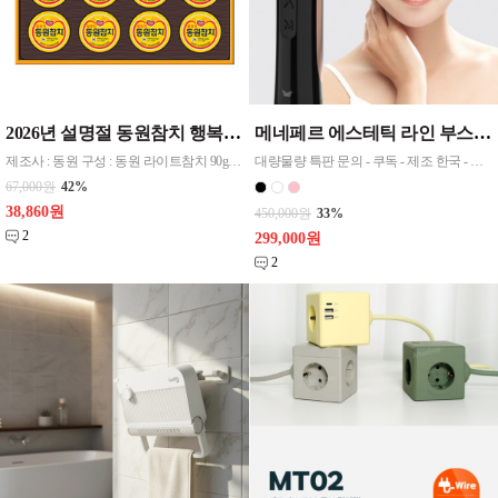
2026년 설명절 동원참치 행복 12호 무료배송
메네페르 에스테틱 라인 부스터 갈바닉 중저주파 고주파 얼굴 마사지기 뷰티디바이스 LED EMS 맛사지기
제조사 : 동원 구성 : 동원 라이트참치 90g x 12, 포장 : 상하판케이스, 쇼핑백동봉
대량물량 특판 문의 - 쿠독 - 제조 한국 - 국산
67,000원
42%
38,860원
450,000원
33%
2
299,000원
2