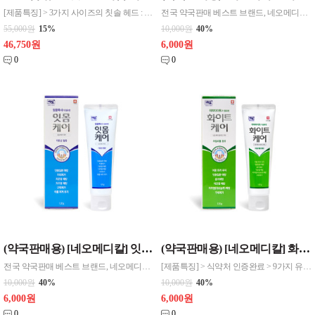
[제품특징] > 3가지 사이즈의 칫솔 헤드 : 라이트, 더블와이드, 울트라 > 소프트 & 하드 2종 칫솔모 : 안쪽의 단단한 모, 바깥쪽의 부드러운 미세모로 치아와 잇몸 종합 케어 > 세정력을 높이는 칫솔 단차 : 상층모와 하층모로 나뉘어 구석구석 꼼꼼한 세정 > 치아 표면은 물론, 치간, 치주포켓까지 케어하는 칫솔 > 칫솔 보호캡 포함으로 위생과
전국 약국판매 베스트 브랜드, 네오메디컬 [제품사양] > 내용량 : 120g > 구성: 구취케어 치약 1개 [제품특징] > 식약처 인증완료 > 9가지 유해성분 무첨가 (PHMG, C/MIT, 트리클로산, 파라벤 등) *네오케어 구취 치약 > 생약성분 3종 함유 (물약, 캐모마일, 라타니아 에센스) - 물약 에센스: 향균 및 항염작용
55,000원
15%
10,000원
40%
46,750원
6,000원
0
0
(약국판매용) [네오메디칼] 잇몸케어 기능성 치약 120g
(약국판매용) [네오메디칼] 화이트케어 기능성 치약 120g
전국 약국판매 베스트 브랜드, 네오메디칼의 검증된 기능성 치약! [제품사양] > 내용량 : 120g > 구성: 잇몸케어 치약 1개 [제품특징] > 식약처 인증완료 > 9가지 유해성분 무첨가 (PHMG, C/MIT, 트리클로산, 파라벤 등) *네오케어 잇몸 치약 > 침강탄칼슘/키토산 함유로 각종 잇몸질환 예방 효과 > 프로폴리스 추출물
[제품특징] > 식약처 인증완료 > 9가지 유해성분 무첨가 (PHMG, C/MIT, 트리클로산, 파라벤 등) *네오케어 화이트 치약 > 전국 약국에서 판매 베스트 구강케어 기능성 치약 > 아파타이트 성분으로 치아에 착색된 색소 및 세균을 흡착 제거하여 화이트닝 극대화 > 침강탄산칼슘/키토산 함유로 각종 잇몸질환 예방 > 불소 대신 자일리톨 첨가
10,000원
40%
10,000원
40%
6,000원
6,000원
0
0