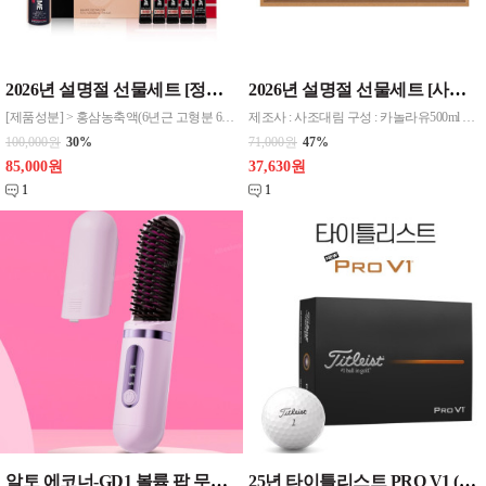
2026년 설명절 선물세트 [정관장] 홍삼정 에브리타임 롱기스트 10ml*20포 _건강기능식품 무료배송
2026년 설명절 선물세트 [사조] 안심특선 V43호 무료배송
[제품성분] > 홍삼농축액(6년근 고형분 64%, 진세노사이드 4.5mg/g, 국산)30%(원료삼배합배율 6년근 홍삼 100% : 홍삼근 75%, 홍미삼 25%), 정제수
제조사 : 사조대림 구성 : 카놀라유500ml x 1, 사조 살코기참치85g x 6, 고소한참기름55ml x 1, 안심팜115g x 1, 양조식초500ml x 1, 홍게간장500ml x 1 포장 : 상하판케이스, 부직포가방
100,000원
30%
71,000원
47%
85,000원
37,630원
1
1
알토 에코너-GD1 볼륨 팝 무선 브러시 고데기 블러쉬핑크 신상품 1
25년 타이틀리스트 PRO V1 (12구) 골프공 3피스 화이트 , 옐로우 선택 1