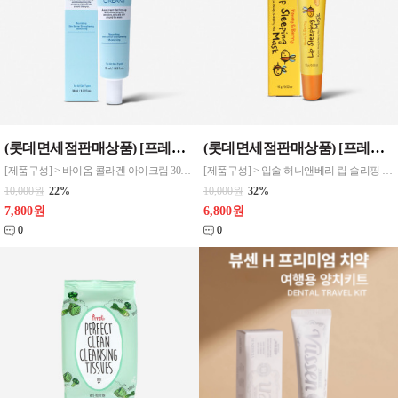
(롯데면세점판매상품) [프레티] 바이옴 콜라겐 아이크림 30ml 1
(롯데면세점판매상품) [프레티] 입술 허니앤베리 립 슬리핑 마스크 립케어 1
[제품구성] > 바이옴 콜라겐 아이크림 30ml 1EA [제품규격] > 30*30*138mm [제품특징] > 비건콜라겐과 9가지 비건 펩타이드 함유 > 세라마이드, 8중 히알루론산을 함유 > 이중 기능성(주름개선, 미백)
[제품구성] > 입술 허니앤베리 립 슬리핑 마스크 1EA [제품규격] > 26*26*120mm [제품특징] > 밤사이 건조한 입술에 생기를 주는 립 슬링핑 마스크 > 반짝밪짝 윤기나게, 지친 피부를 생기있게, 피부속까지 촉촉하게
10,000원
22%
10,000원
32%
7,800원
6,800원
0
0