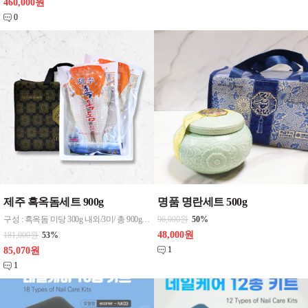
460,000원
0
제주 흑옥돔세트 900g
명품 명란세트 500g
구성 : 혹옥돔 미당 300g 내외/3미/ 총 900g 내외
96,000원
50%
48,000원
181,000원
53%
1
85,070원
1