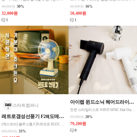
40,000원
30%
60,000원
16%
32,000원
50,400원
1
1
아이랩 윈드소닉 헤어드라이어 화이트 블랙 드라이기 헤어드라이기
스타트컴퍼니
전문 스타일리스트 WIND SINIC Hair Dryer 음이온
레트로갬성선풍기 F20[도매대박스20개]
99,000원
20%
79,200원
[엑스트라] 블루스톰 F20 레트로 BLDC 벽걸이겸 탁상용 무선 선풍기
0
696,000원
33%