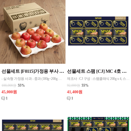
선물세트 [F0115]가정용 부사 중과 2.5kg내외(12과~14과) 무료배송
선물세트 스팸 [CJ] MC 4호 무료배송
- 실속형 가정용 사과 - 중과 (180g~200g 내외, ±150g오차범위) 12과~14과 - 중량 : 2.5kg 내외 - 기본 박스 포장
제조사 : CJ 구성 : 스팸클래식 200g x 4, 스팸클래식 120g x 8 포장 : 상하판케이스 / 부직포케이스
100,000원
55%
92,000원
55%
45,000원
41,400원
1
1