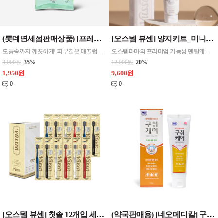
(롯데면세점판매상품) [프레티] 퍼펙트 클린 데일리 클렌징 티슈 30매
[오스템 뷰센] 양치키트_미니치약x더블와이드칫솔1p(랜덤) 뷰센 여행용 양치키트 H
모공속까지 깨끗하게! 피부결은 매끄럽게! 브로콜리싹추출물로 피부를 맑고 깨끗하게! [제품구성] > 퍼펙트 클린 데일리 클렌징 티슈 30매 [제품규격] > 98*145*40mm [제품특징] > 저자극 클렌징 > 피부 노폐물 제거 > 자연유래 성분
오스템파마의 프리미엄 기능성 덴탈케어 브랜드, 뷰센 [제품구성 및 사양] > 용량: 미니치약 120g > 구성 : 여행용 케이스+뷰센 H프리미엄 미니치약+뷰센 더블와이드 칫솔1p(색상랜덤)+보호캡 > 슬리브케이스 사이즈: 19.5*7.4cm (가로*세로) [제품특징] > 여행, 업무, 이동 중 휴대와 사용하기 좋은 컴팩트한 사이즈 > 기능
3,000원
35%
12,000원
20%
1,950원
9,600원
0
0
[오스템 뷰센] 칫솔 12개입 세트 (3종 선택) > 더블와이드 칫솔 12개입 > 울트라 칫솔 12개입 > 라이트 칫솔 12개입
(약국판매용) [네오메디칼] 구취케어 기능성 치약 120g