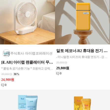
알토 에코너-R2 휴대용 전기 면도기 무선 충전형
주식회사 아이랩코퍼레이션
- 미니멀한 사이즈의 휴대용 면도기 - 강력한 7500rpm 의 모터 스피드로 더욱 꺠끗하고 섬세한 면도를 할수 있습니다 - 헤드와 본체 상단부에는 '마그네틱' 으로 탈부착 됩니다 - 헤드, 면도날, 본체 상단부는 물세척이 가능합니다 - 600mA 배터리로 100분간 사용 가능
[iLAB] 아이랩 팬큘레이터 무드등 탁상용 선풍기 / iLAB-WFL
29,800원
29,800원
* 쿨링 & 공기순환 기능 * 조용하고 강력한 BLDC 모터 * 감성을 더하는 LED 무드등 기능
0
39,000원
36%
24,900원
0