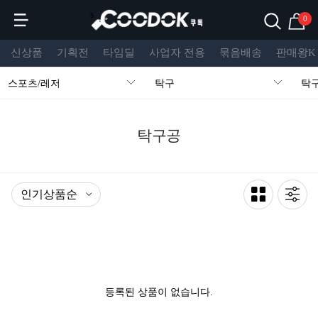
s
0
신상품
기획전
타임딜
사업자 전용
묶음배송
판매왕K
스포츠/레저
탁구
탁
탁구공
등록된 상품이 없습니다.