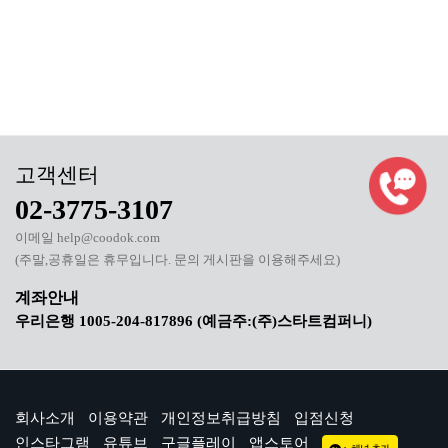
02-3775-3107
이메일 help@coodok.com
(주말,공휴일은 휴무입니다. 문의 게시판을 이용해주세요)
우리은행 1005-204-817896 (예금주:(주)스타트컴퍼니)
회사소개
이용약관
개인정보취급방침
입점신청
인스타그램
유튜브
구글플레이
앱스토어