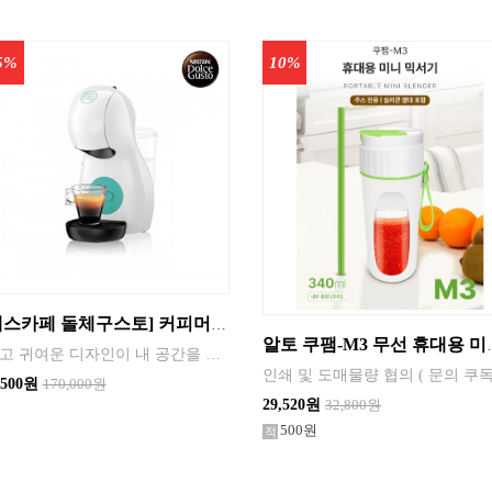
5%
10%
[네스카페 돌체구스토] 커피머신 피콜로XS 화이트
알토 쿠팸-M3 무선
'작고 귀여운 디자인이 내 공간을 홈카페로 쉽고 직관적인 조작으로 나만의 바리스타를 만나다. 알아서 전원이 켜지고 꺼지는 스마트한 전원 시스템 손가락 하나로 조작하는 바리스타 스타일 세척과 급수가 쉬운 물탱크 커피를 깔끔하게 추출할 수 있도록 3단계 컵사이즈 조절
인쇄 및 도매물량 협의 ( 문의 쿠독
,500원
170,000원
29,520원
32,800원
500원