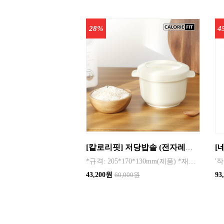
28%
4
[칼로리핏] 저당밥솥 (전자레인지용 멀티 쿠커)
*규격: 205*170*130mm(제품) *재질: pp ■ 제품특징 1. BPA FREE 인증된 제품 2. 가족과 나를 위한 건강한 혈당관리를 위한 칼로리핏 저당밥솥 3. 계란찜, 단호박, 감자, 고구마등 쪄먹을수 있다.
43,200원
60,000원
93