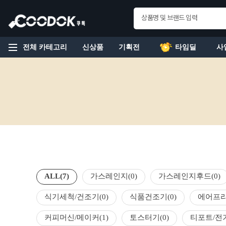
전체 카테고리
신상품
기획전
타임딜
사
ALL
(7)
가스레인지
(0)
가스레인지후드
(0)
식기세척/건조기
(0)
식품건조기
(0)
에어프
커피머신/메이커
(1)
토스터기
(0)
티포트/전