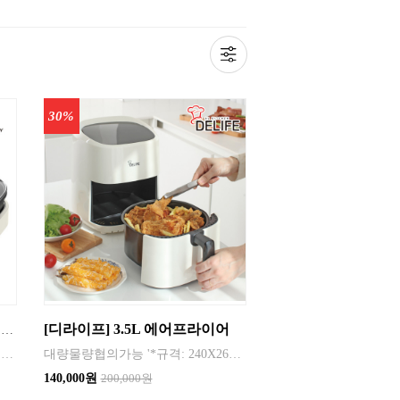
30%
[디라이프] 3.5L 에어프라이어
[스위스밀리터리] 분리식 전기 그릴 (분리형 그릴 세척가능)
1) 컴팩트한 사이즈로 다양한 요리를 간편하게 즐길 수 있습니다. 2) 음식을 골고루 익혀주는 뛰어난 열효율 3) 논스틱 불소수지 코팅으로 음식물이 쉽게 눌러 붙지 않습니다. 4) 강화유리 뚜껑으로 조리과정을 볼 수 있어 편리합니다.
대량물량협의가능 '*규격: 240X260X310mm(제품) 310x310x330mm(박스) 3.5L, 약1.9kg *재질: 스테인리스 스틸, 철제(불소수지코팅), 고무제(실리콘) ■ 제품특징 1) 80℃~200℃의 폭넓은 온도 조절기능으로 다양한 요리가 가능.
140,000원
200,000원