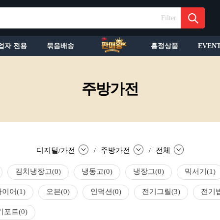
Filter
업자 전용
묶음배송
흥정상품
EVEN
주방가전
디지털/가전
주방가전
전체
/
/
김치냉장고
(0)
냉동고
(0)
냉장고
(0)
믹서기
(1)
라이어
(1)
오븐
(0)
인덕션
(0)
전기그릴
(3)
전기
기포트
(0)