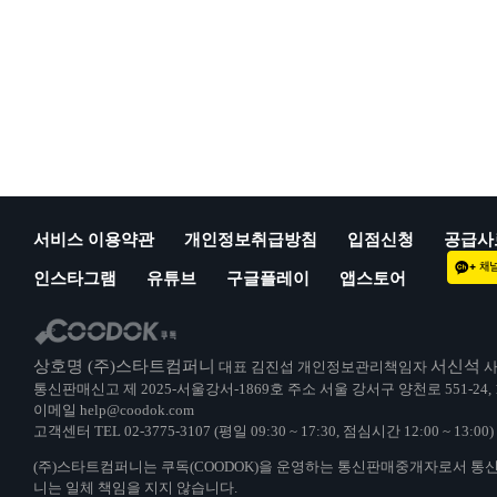
서비스 이용약관
개인정보취급방침
입점신청
공급사
인스타그램
유튜브
구글플레이
앱스토어
상호명 (주)스타트컴퍼니
서신석
대표 김진섭 개인정보관리책임자
사
통신판매신고 제 2025-서울강서-1869호 주소 서울 강서구 양천로 551-24,
이메일 help@coodok.com
고객센터 TEL 02-3775-3107 (평일 09:30 ~ 17:30, 점심시간 12:00 ~ 13:
(주)스타트컴퍼니는 쿠독(COODOK)을 운영하는 통신판매중개자로서 통
니는 일체 책임을 지지 않습니다.