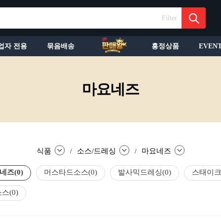
Filter
업자 전용
묶음배송
흥정상품
EVEN
마요네즈
식품
소스/드레싱
마요네즈
/
/
네즈
(0)
머스타드소스
(0)
발사믹드레싱
(0)
스태이크
소스
(0)