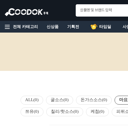
전체 카테고리
신상품
기획전
타임딜
사
ALL
(0)
굴소스
(0)
돈가스소스
(0)
마요
쯔유
(0)
칠리/핫소스
(0)
케첩
(0)
피퓌