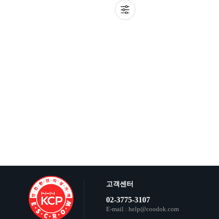
고객센터
02-3775-3107
E-mail : help@coodok.com