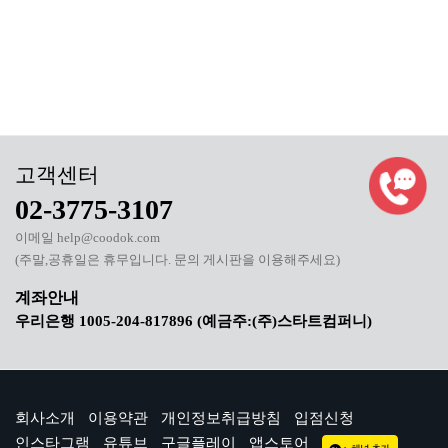
02-3775-3107
이메일 help@coodok.com
(주말,공휴일은 휴무입니다. 문의 게시판을 이용해주세요)
우리은행 1005-204-817896 (예금주:(주)스타트컴퍼니)
회사소개
이용약관
개인정보취급방침
입점신청
인스타그램
유튜브
구글플레이
앱스토어