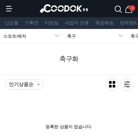
s
0
신상품
기획전
타임딜
사업자 전용
묶음배송
판매왕K
스포츠/레저
축구
축
축구화
등록된 상품이 없습니다.