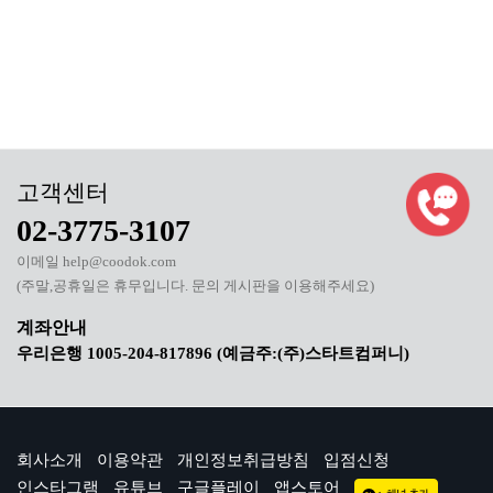
02-3775-3107
이메일 help@coodok.com
(주말,공휴일은 휴무입니다. 문의 게시판을 이용해주세요)
우리은행 1005-204-817896 (예금주:(주)스타트컴퍼니)
회사소개
이용약관
개인정보취급방침
입점신청
인스타그램
유튜브
구글플레이
앱스토어