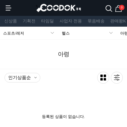
s
0
신상품
기획전
타임딜
사업자 전용
묶음배송
판매왕K
스포츠/레저
헬스
아
아령
등록된 상품이 없습니다.