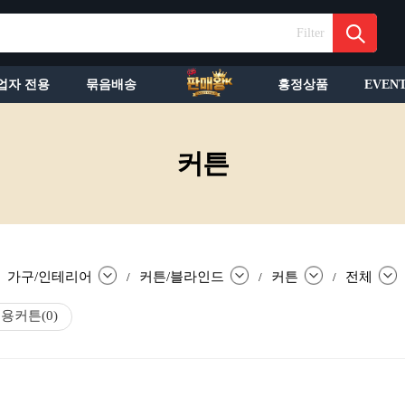
Filter
업자 전용
묶음배송
흥정상품
EVEN
커튼
가구/인테리어
커튼/블라인드
커튼
전체
/
/
/
문용커튼
(0)