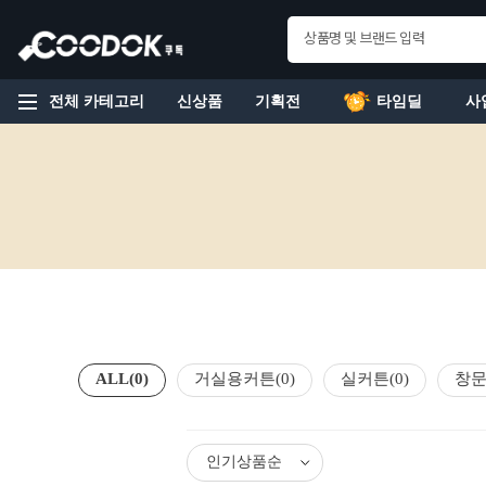
전체 카테고리
신상품
기획전
타임딜
사
ALL
(0)
거실용커튼
(0)
실커튼
(0)
창