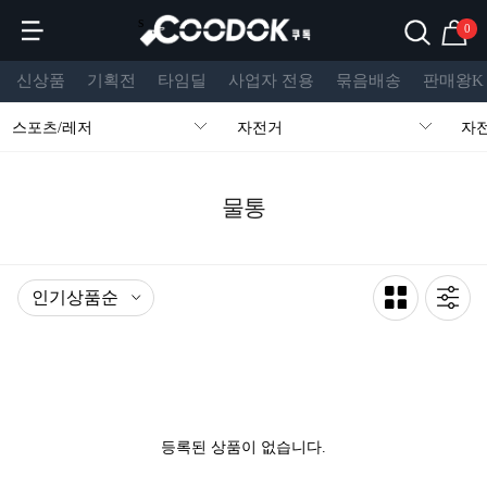
s
0
신상품
기획전
타임딜
사업자 전용
묶음배송
판매왕K
스포츠/레저
자전거
자
물통
등록된 상품이 없습니다.