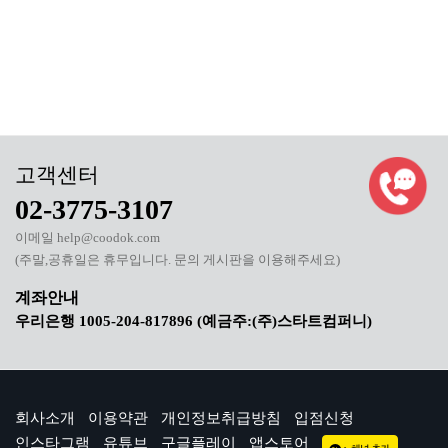
02-3775-3107
이메일 help@coodok.com
(주말,공휴일은 휴무입니다. 문의 게시판을 이용해주세요)
우리은행 1005-204-817896 (예금주:(주)스타트컴퍼니)
회사소개
이용약관
개인정보취급방침
입점신청
인스타그램
유튜브
구글플레이
앱스토어