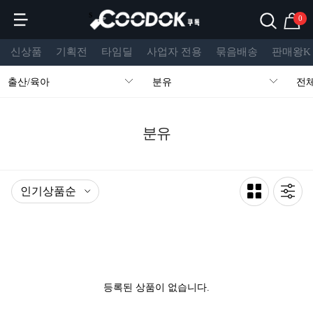
s
0
신상품
기획전
타임딜
사업자 전용
묶음배송
판매왕K
출산/육아
분유
전
분유
등록된 상품이 없습니다.