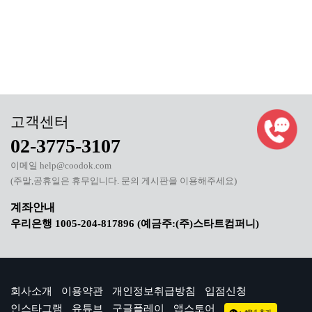
02-3775-3107
이메일 help@coodok.com
(주말,공휴일은 휴무입니다. 문의 게시판을 이용해주세요)
우리은행 1005-204-817896 (예금주:(주)스타트컴퍼니)
회사소개
이용약관
개인정보취급방침
입점신청
인스타그램
유튜브
구글플레이
앱스토어