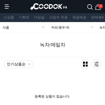
s
0
신상품
기획전
타임딜
사업자 전용
묶음배송
판매왕K
식품
커피/원두/차
녹
녹차/메밀차
등록된 상품이 없습니다.