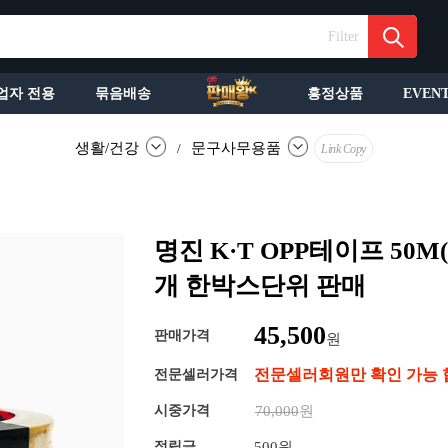
Filter
업자 전용
묶음배송
흥정상품
EVEN
생활/건강
문구사무용품
/
Link Copy
명진 K·T OPP테이프 50M(
개 한박스단위 판매
45,500
판매가격
원
전문셀러회원만 확인 가능 
전문셀러가격
시중가격
70,000
원
적립금
500원