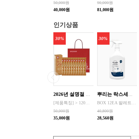
50,000원
90,000원
40,000원
81,000원
인기상품
30%
30%
2026년 설명절 선물세트 [정관장] 홍삼기보데일리스틱 10ml*10포
뿌리는 락스세제(욕실용) 1,000ml 12개 한박스단위 판매
[제품특징] > 120여 년 노하우로 재배된 6년근 홍과 제조기술로 추출 > 100% 계약재배를 통한 6년근 인삼 > 430여 가지의까다로운 품질 검사 > 액상형 농축액으로 음용이 쉬움 [제품성분] > 덱스트린, 정제수, 홍삼농축액(6년근, 고형분 64%, 홍삼성분 70mg/g 이상, 국산) 6.5%, 녹용추출액(뉴질랜드산), 식물혼합농축액(작약
BOX 12EA 팔레트 0.0123 원산지 한국 BARCODE 8809367760815
50,000원
40,800원
35,000원
28,560원