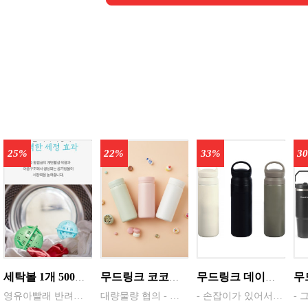
25%
22%
33%
3
세탁볼 1개 500회 1년사용 살균 세정 탈취작용 중금속 및 스케일 방지 색상랜덤
무드링크 코코미니 스텐텀블러 200ml / 색상선택 화이트 , 핑크 , 민트 / MDK-COCO
무드링크 데이오프 진공텀블러 500ml / 색상 선택 화이트 , 블랙 , 카키 / 1,000개이상 사전협의
영유아빨래 반려동물옷 세탁 아토피 피부 민감 예민시 호흡기예민할 시 세제없이 빨래
대량물량 협의 - 파우치, 가방 구석에 쏙 들어가는 미니멀한 크기로 언제나 휴대하기 편리. - 한 번에 깔끔하게 마실 수 있는 적당한 소용량으로 설계. - 식약청 정식 허가를 받은 316 스테인레스 스틸 소재로 위생적이고 안전함. - 진공 보온 공법으로 보온과 보냉 효과가 뛰어남.
- 손잡이가 있어서 이동이 편리하고 뚜껑을 여닫기가 편리함 - 매끄러운 컵홀더로 안전하게 음료를 마시기 좋고 관리와 세척이 간편함 - 식약청 정식 허가를 받은 304스테인레스 스틸 소재로 위생적이고 안전함 - 진공보온공법으로 제작되어 보온과 보냉이 뛰어남 - 초경량으로 가볍게 휴대가 편리함 - 바닥에 미끄럼방지 처리를 하여 안전하게 사용가능 - 사이즈 6