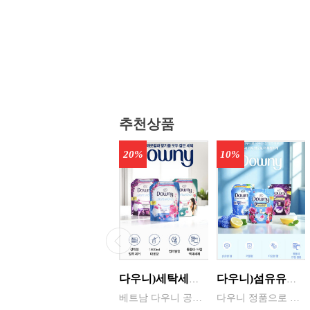
추천상품
20%
10%
다우니)세탁세제 1.8리터 리필 _{3입 한박스단위판매 } 인도어 드라이(실내건조) / 썬라이즈 프레시 / 미스티크 / 가든볼륨
다우니)섬유유연제 3리터 프레쉬 리필 _{ 4입 한박스단위 판매 } 선라이즈 / 프레쉬 브리즈 / 미스티크
베트남 다우니 공장 병행수입상품입니다
다우니 정품으로 병행수입 할인상품