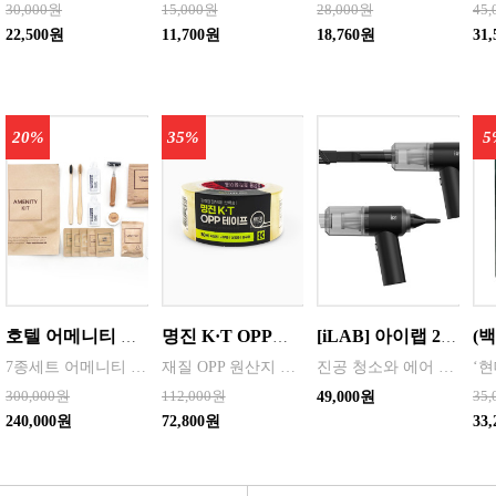
30,000원
15,000원
28,000원
45
22,500원
11,700원
18,760원
31
20%
35%
5
호텔 어메니티 여행용 세면도구 50세트 대박스로만 판매 친환경 트레블세트 해외여행준비물 여행세트 일회용세면도구 어메니티세트
명진 K·T OPP테이프 80M(투명) 48mmx80M 50개 한박스단위 판매
[iLAB] 아이랩 2in1 무선청소기 / iR1-PWVC
7종세트 어메니티 단체
재질 OPP 원산지 한국 BARCODE 8809357185789
진공 청소와 에어 건 두 가지 기능을 동시 사용
300,000원
112,000원
35
49,000원
240,000원
72,800원
33