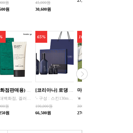
27,950원
86,450
,000원
45,000원
,500원
30,600원
%
65%
10%
(백화점판매용) [텐더가든] 하이드로 바이탈라이징 선 프로텍터(50ml) [화장품]
[코리아나] 로댕 쇼 젠틀 옴므 탑 솔루션 세트(쇼핑백포함) 화장품 남성
마이픽 미니멀 피크닉 와이드 세트 (텐트, 와이드 롤테이블, 중형 의자 4개, 대형 캠핑 방수 더블백)
‘현대백화점, 겔러리아 명품관, 롯데백화점, 신세계백화점 판매중인 프리미엄 브랜드’ 신비의 헤르티지를 가진 베르가못 성분을 함유한 진정라인으로 하루종일 빛나는 수분 방어로 유리알처럼 맑고 투명한 피부를 선사하며 민감한 피부를 달래주고 건조한 피부에 수분을 공급, 자극받은 피부를 빠르게 진정시커주는 베르가모트잎 추출물, 티트리 함유한 자외선차단 및 미백 기능
'- 구성 : 스킨130ml, 증정용스킨 35ml, 로션130ml, 증정용로션30ml, 쇼핑백
'■ 상품구성 : 텐트 1P, 와이드 롤테이블 1P, 의자(중형) 4P, 캠핑 방수 더블백(대형) 1개 -배송비 7,000/ 변심반품비 7,000+5,000(박스갈이 및 재포장 작업비용)
,000원
190,000원
300,000원
99,000
,250원
66,500원
270,000원