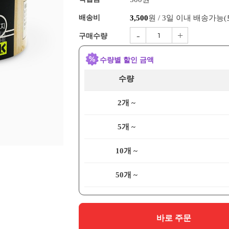
배송비
3,500
원 / 3일 이내 배송가능
-
+
구매수량
수량별 할인 금액
수량
2개 ~
5개 ~
10개 ~
50개 ~
바로 주문