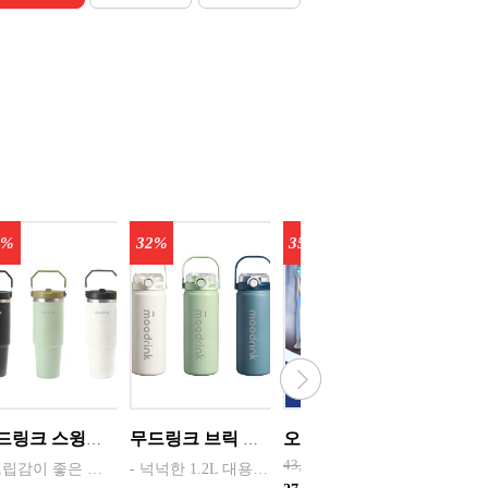
0%
32%
35%
35%
무드링크 스윙핸들 이중진공 텀블러 900m / 색상선택 화이트, 블랙, 올리브 / 1,000개 이상 사전협의
무드링크 브릭 스텐텀블러 1.2L 색상선택 / 크림, 올리브 , 블루그린 1,000개 이상 사전협의
오랄비 칫솔 스테이지스1단계 , 2단계 , 3단계, 4단계 선택 {12개씩 한케이스단위 판매} 치솔 유아 어린이
43,000원
133,00
- 그립감이 좋은 손잡이가 있어서 이동이 편리하고 디자인적인 요소도 강조하여 제작함 - 900ml의 대용량으로 일상에서는 물론 야외활동 등에도 사용하기 편리함 - 9cm의 넓고 매끄러운 주입구로 얼음을 담기 편하고 세척하기 편리함 - 식약청 정식 허가를 받은 304스테인레스 스틸 소재로 위생적이고 안전함 - 이중구조로 제작되어 보온과 보냉이 뛰어남 - 자체
- 넉넉한 1.2L 대용량으로 하루 종일 물을 추가로 보충하지 않고 사용 - 튼튼한 손잡이로 야외에서 휴대 · 이동이 편리함 - 원터치 오픈 & 잠금 장치로 안전하고 간편한 사용 - 고급 주방제품에 사용하는 316스테인레스 스틸로 위생적이고 안전함 - 직접 마시거나 빨대를 꽂아 사용할 수도 있는 편리한 멀티스트로 음용구 - 여러 겹의 다중 설계로 텀블러