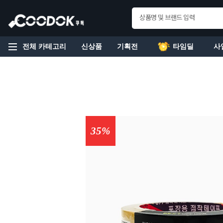
전체 카테고리
신상품
기획전
타임딜
사
35%