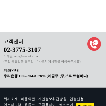
02-3775-3107
이메일 help@coodok.com
(주말,공휴일은 휴무입니다. 문의 게시판을 이용해주세요)
우리은행 1005-204-817896 (예금주:(주)스타트컴퍼니)
회사소개
이용약관
개인정보취급방침
입점신청
인스타그램
유튜브
구글플레이
앱스토어