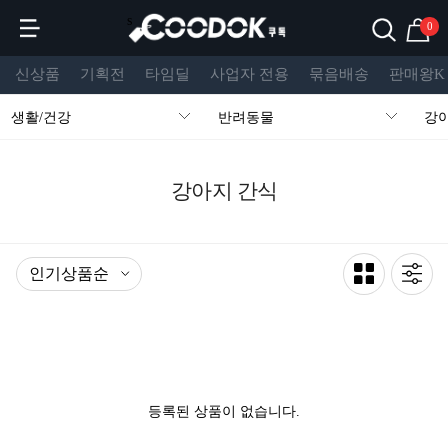
s
0
신상품
기획전
타임딜
사업자 전용
묶음배송
판매왕K
생활/건강
반려동물
강
강아지 간식
등록된 상품이 없습니다.