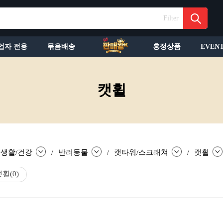
Filter
업자 전용
묶음배송
흥정상품
EVEN
캣휠
생활/건강
반려동물
캣타워/스크래쳐
캣휠
/
/
/
캣휠
(0)