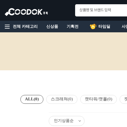
전체 카테고리
신상품
기획전
타임딜
사
ALL
(0)
스크래쳐
(0)
캣타워/캣폴
(0)