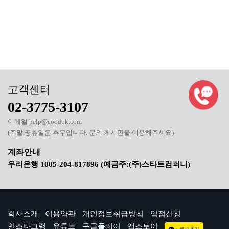
02-3775-3107
이메일 help@coodok.com
(주말,공휴일은 휴무입니다. 문의 게시판을 이용해주세요)
우리은행 1005-204-817896 (예금주:(주)스타트컴퍼니)
회사소개
이용약관
개인정보취급방침
입점신청
인스타그램
유튜브
구글플레이
앱스토어