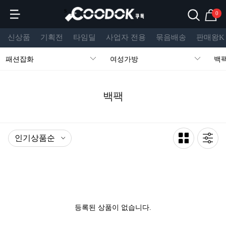
s
0
신상품
기획전
타임딜
사업자 전용
묶음배송
판매왕K
패션잡화
여성가방
백
백팩
등록된 상품이 없습니다.