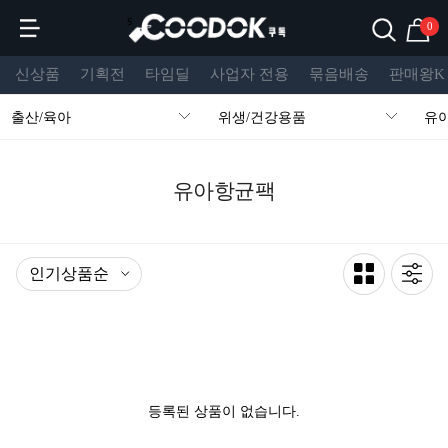
s
0
신상품
기획전
타임딜
사업자 전용
묶음배송
판매왕K
출산/육아
위생/건강용품
유
유아항균팩
등록된 상품이 없습니다.