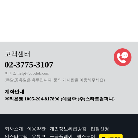
02-3775-3107
이메일 help@coodok.com
(주말,공휴일은 휴무입니다. 문의 게시판을 이용해주세요)
우리은행 1005-204-817896 (예금주:(주)스타트컴퍼니)
회사소개
이용약관
개인정보취급방침
입점신청
인스타그램
유튜브
구글플레이
앱스토어