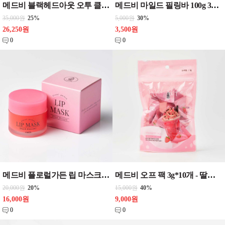
메드비 블랙헤드아웃 오투 클렌징 버블톡스 , 칼라만시 오투 클렌징 버블톡스 280ml 2종중 택 1 CPNP 화장품 클렌징폼
메드비 마일드 필링바 100g 3종류 택 1 - 허니&율피 마일드 필링바 , 오곡 마일드 필링바 , 참숯 마일드 필링바 - 비누 화장품
35,000원
25%
5,000원
30%
26,250원
3,500원
0
0
메드비 플로럴가든 립 마스크 20g - 튜베로즈 , 피치블로썸 - 택 1`립글로스 화장품
메드비 오프 팩 3g*10개 - 딸기 우유 워시오프팩 , 말차라떼 슬리핑팩 , 고마쥬필링팩 - 3종중 택 1
20,000원
20%
15,000원
40%
16,000원
9,000원
0
0