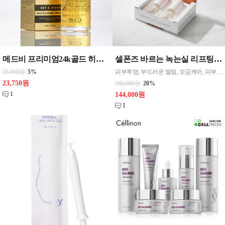
메드비 프리미엄24k골드 히알루론산 앰플 55ml 1개 화장품
셀폰즈 바르는 녹는실 리프팅 앰플 6주 6병 고래 펩타이드 FGF2 탄력 세럼 마스크
25,000원
5%
피부투명, 부드러운 발림, 모공케어, 피부탄력 페이스용, 팔자주름 원터치형 3.3ml(g) 촉촉함(수분공급), 흡수력 ,모든피부용, 복합, 지성
23,750원
180,000원
20%
1
144,000원
1