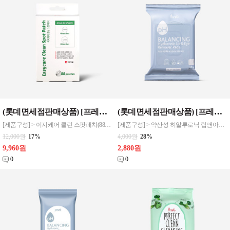
(롯데면세점판매상품) [프레티] 이지케어 클린 스팟패치(88패치) 10mm 48패치, 12mm 40패치_의약외품
(롯데면세점판매상품) [프레티] 약산성 히알루로닉 립앤아이 리무버패드 30매
[제품구성] > 이지케어 클린 스팟패치(88패치)10mm 48패치, 12mm 40패치_의약외품 [제품규격] > 84*20*125mm [제품특징] > 피부 진정 성분 함유로 편리한 관리 > 민감한 피부를 보호, 진정 성분 함유로 카밍 케어 > 외부 환경 및 2차 오염으로 부터 보호
[제품구성] > 약산성 히알루로닉 립앤아이 리무버패드 30매 [제품규격] > 88*120*28mm [제품특징] > 소중한 피부에 매일 사용하는 클렌징 > 10중 히알루론산 1,000ppm > 맥주효모추출물 > 에버라스팅 추출물
12,000원
17%
4,000원
28%
9,960원
2,880원
0
0