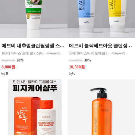
메드비 내추럴클린필링젤 스네일 , 히알루론산 , 콜라겐 100ml 선택 1 화장품
메드비 블랙헤드아웃 클렌징폼, 깔라만시클렌징폼 2가지중 택 1 / 180ml 튜브형 CPNP 화장품
100개 대박스 도매 할인상담 - 쿠독문의-
50개 한박스단위 도매협의 - 쿠독문의 -
10,000원
20%
15,000원
30%
8,000원
10,500원
0
0