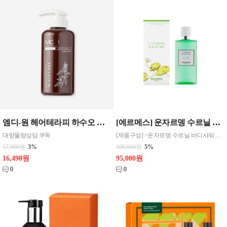
엠디-원 헤어테라피 하수오 스칼프 케어 샴푸 트리트먼트 선택 500ml CPNP 1개단위판매
[에르메스] 운자르뎅 수르닐 바디샤워 젤 200ml 원산지 프랑스 독일[화장품]
대량물량상담 쿠독
[제품구성] >운자르뎅 수르닐 바디샤워 젤 200ml > 전용 에르메스 쇼핑백 별도구매: 2,200원
17,000원
3%
100,000원
5%
16,490원
95,000원
0
0