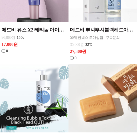
메드비 유스 X2 레티놀 아이크림 30ml eye 1개 화장품
메드비 뿌셔뿌셔블랙헤드아웃클렌징오일 [숯] , 블링블링깔라만시클렌징오일 [클리어링] 2가지중 택 1 , 180ml CPNP
20,000원
15%
50개 한박스 도매상담 - 쿠독문의 -
17,000원
35,000원
22%
0
27,300원
0