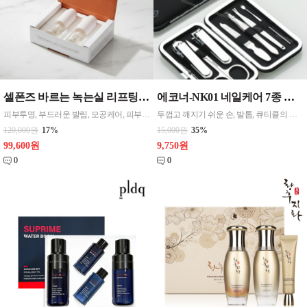
셀폰즈 바르는 녹는실 리프팅 앰플 4주 4병 고래 펩타이드 FGF2 탄력 세럼 마스크
에코너-NK01 네일케어 7종 키트 네일리무버 손톱깎이 / 1도 인쇄, 대량물량 협의해주세요
피부투명, 부드러운 발림, 모공케어, 피부탄력 페이스용, 팔자주름 원터치형 3.3ml(g) 촉촉함(수분공급), 흡수력 ,모든피부용, 복합, 지성
두껍고 깨지기 쉬운 손, 발톱, 큐티클의 지저분한, 손가시 및 각질 까끔하고 간편하게 집에서 관리받으세요 - 튼튼한 내구성 : 카본 소재와 스테인레스의 소재로 견고하게 제작되었습니다 - 편리한 휴대성 : 컴팩트한 사이즈 '①손톱 깎이 ②큐티클 깎이 ③미용 가위 ④손톱 파일 ⑤족집게 ⑥브이형 밀대 ⑦귀이개
120,000원
17%
15,000원
35%
99,600원
9,750원
0
0