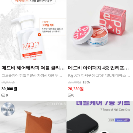
메드비 헤어테라피 더블 클리닉 샴푸 1개
메드비 아이패치 4종 업리프팅E.G.F.펩타이드하이드로겔, 리바이탈라이징히알루론산아쿠아하이드로겔 , 리페어불가리안로즈하이드로겔 , 디톡싱블랙티하이드로겔아이패치
고보습케어 히알루룬산 자외선차단 두피진정
90g 60개 한팩구성 CPNP / 100개 대박스 도매 대량구매환영- 문의 쿠독 - 국산
30,000원
22,500원
10%
30,000원
20,250원
0
0