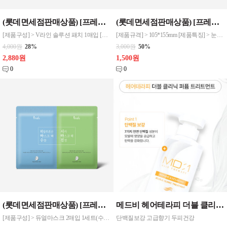
(롯데면세점판매상품) [프레티] V라인 솔루션 패치 1매입
(롯데면세점판매상품) [프레티] 아이존 패치 30매입 4종류 / 리얼비타 / 리얼골드 / 리얼시카 / 리얼와터
[제품구성] > V라인 솔루션 패치 1매입 [제품규격] > 120*180mm [제품특징] > 피부 고민에 따른 맞춤처방 듀얼 마스크팩 > 건조한 날엔 수분팩, 민감한 날엔 진정팩 > 부드러운 감촉의 레이온 시트
[제품규격] > 105*155mm [제품특징] > 눈가 피부에 충분한 수분, 영양공급, 보습관리를 위한 2중 기능성 아이패치 > 비타콤플렉스, 미백, 생기케어, 10가지 비타민으로 준가 피부에 영양 보충 > Vita Complex 10(E,B,C,A),유자추출물,비타민나무열매오일,귤껍질추출물 함유 > 편하게 감싸주는 탁월한 밀착력과 뛰어난 흡수력으
4,000원
28%
3,000원
50%
2,880원
1,500원
0
0
(롯데면세점판매상품) [프레티] 듀얼마스크 2매입 5세트(수분,진정 set)
메드비 헤어테라피 더블 클리닉 트리트먼트 린스 1개
[제품구성] > 듀얼마스크 2매입 1세트(수분,진정 set) [제품규격] > 220*170mm [제품특징] > 피부 고민에 따른 맞춤처방 듀얼 마스크팩 > 건조한 날엔 수분팩, 민감한 날엔 진정팩 > 부드러운 감촉의 레이온 시트ㅍ
단백질보강 고급향기 두피건강