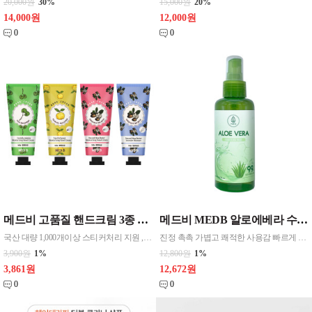
20,000원
30%
15,000원
20%
14,000원
12,000원
0
0
메드비 고품질 핸드크림 3종 풋크림 1종 선택 CPNP
메드비 MEDB 알로에베라 수딩 미스트 150ml 1개 대량물량 네고가능
국산 대량 1,000개이상 스티커처리 지원 , 특판물량상담
진정 촉촉 가볍고 쾌적한 사용감 빠르게 흡수 보습 릴렉싱 천연재료 쿨링효과 피부보습 힐링효과 민감피부도가능
3,900원
1%
12,800원
1%
3,861원
12,672원
0
0