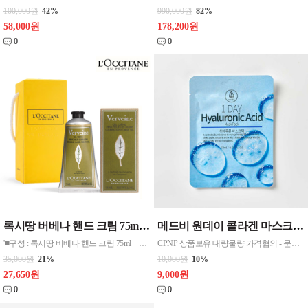
100,000원
42%
990,000원
82%
58,000원
178,200원
0
0
록시땅 버베나 핸드 크림 75ml 원산지 프랑스, 화장품
메드비 원데이 콜라겐 마스크팩외 27g*10개 10종중 선택 1 < 10개단위판매 >
'■구성 : 록시땅 버베나 핸드 크림 75ml + 직사각 끈 케이스(썸네일과동일)
CPNP 상품보유 대량물량 가격협의 - 문의 쿠독 - 꿀/알로에/달팽이/히아루룬산/비타민c/석류/콜라겐/티트리/플라센타/씨네이크
35,000원
21%
10,000원
10%
27,650원
9,000원
0
0