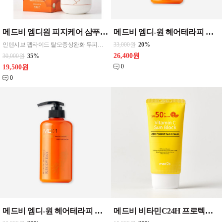
메드비 엠디원 피지케어 샴푸 500ml 1개
메드비 엠디-원 헤어테라피 미라클 리커버리 샴푸 , 컨디셔너 선택 할인 500ml CPNP
인텐시브 펩타이드 탈모증상완화 두피보호 두피트러블 비듬 가려운두피 모발영양 집중케어 열감 시원 진정성분 염증억제 문주란
33,000원
20%
26,400원
30,000원
35%
0
19,500원
0
메드비 엠디-원 헤어테라피 미라클 리커버리 샴푸 , 컨디셔너 선택 1 500ml CPNP
메드비 비타민C24H 프로텍트 선크림 썬크림 70ml 1개