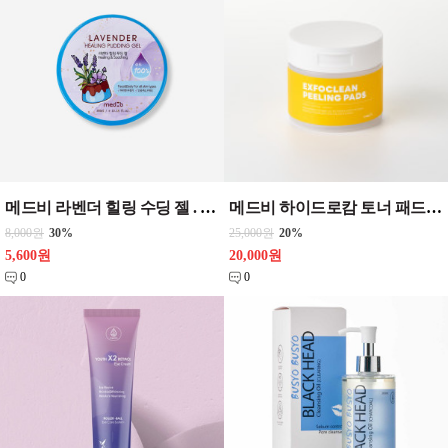
메드비 라벤더 힐링 수딩 젤 . 알로에 카밍 자몽 모이스처라이징 수딩 젤 선택1 300ml
메드비 하이드로캄 토너 패드 , 엑스포클린필링패드 2종류중 1개선택 입수60장 화장품
8,000원
30%
25,000원
20%
5,600원
20,000원
0
0