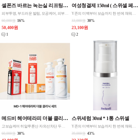
셀폰즈 바르는 녹는실 리프팅 앰플 2병 고래 펩타이드 FGF2 탄력 세럼 마스크 2주
여성청결제 150ml ( 스위셀 페미닌 와쉬 ) 1통
피부투명, 부드러운 발림, 모공케어, 피부탄력 페이스용, 팔자주름 원터치형 3.3ml(g) 촉촉함(수분공급), 흡수력 ,모든피부용, 복합, 지성
Y존의 미백부터 보습까지 한 번에 채워주는 케어상품으로 보습력 높은 시어버터까지 더해 건조하고 연약한 Y존을 부드럽게 케어합니다 - 속부터 케어하는 진짜 이너 솔루션 - 부드럽고 산뜻한 데일리케어 - 거품타입으로 민감한 오음부를 자극없이 세정 - 세정후에도 보습감과 프리지아 향 지속 - 저자극성으로 아이와 함께 사용가능함 / 적당량을 손에 덜어 부
60,000원
16%
33,000원
30%
50,400원
23,100원
1
2
메드비 헤어테라피 더블 클리닉 샴푸1 ,트리트먼트1 = 세트 1 할인상품
스위세럼 30ml * 1통 스위셀
고보습케어 히알루룬산 자외선차단 두피진정 고급스런향 단백질보강
Y존의 미백부터 보습까지 한 번에 채워주는 케어상품으로 보습력 높은 시어버터까지 더해 건조하고 연약한 Y존을 부드럽게 케어합니다 - 속부터 케어하는 진짜 이너 솔루션 - 연어DNA성분(PDRN) 수분장벽형성+탄력+착색완화 , Y존외에도 얼굴,목에도 사용 , 기능성 허가완료제품입니다 고품질 세럼입니다
60,000원
30%
39,000원
43%