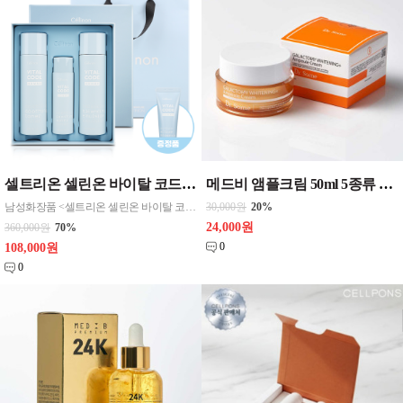
셀트리온 셀린온 바이탈 코드 옴므 스킨케어 2종세트+(사은품증정) 셀트리온 바이탈 코드 옴므 액티브 에센스(사은품)[B0099], 화장품
메드비 앰플크림 50ml 5종류 닥터썸에이지컨트롤/닥터썸워터드롭/닥터썸E.G.F.리커버/닥터썸갈락토미미백/닥터썸레드클리어
남성화장품 <셀트리온 셀린온 바이탈 코드 옴므 스킨케어 2종세트> ▫ 구성 : 2종 세트
30,000원
20%
24,000원
360,000원
70%
0
108,000원
0