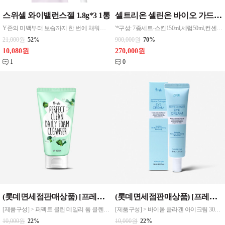
스위셀 와이밸런스젤 1.8g*3 1통
셀트리온 셀린온 바이오 가드 리프팅 스킨케어 7종 화장품
Y존의 미백부터 보습까지 한 번에 채워주는 케어상품으로 보습력 높은 시어버터까지 더해 건조하고 연약한 Y존을 부드럽게 케어합니다 - 속부터 케어하는 진짜 이너 솔루션 - 건조함, 생리전후 분비물, 속 염증 초기증상 개선 - 1회용 어플리케이터 포장으로 위생적이고 간편 , 질유산균+특허성분+연어 DNA(PDRN)함유 / 신진대사를 촉진시켜 피부탄력개
'*구성: 7종세트-스킨150ml,세럼50ml,컨센트레이트30ml,에멀전150ml,아이컨센트레이트30ml,데이크림50ml,나이트크림50ml / 미백, 주름개선 기능성화장품
21,000원
52%
900,000원
70%
10,080원
270,000원
1
0
(롯데면세점판매상품) [프레티] 퍼펙트 클린 데일리 폼 클렌져 150g 1
(롯데면세점판매상품) [프레티] 바이옴 콜라겐 아이크림 30ml 1
[제품구성] > 퍼펙트 클린 데일리 폼 클렌져 150g [제품규격] > 70*174mm [제품특징] > 모공케어+영양공급, 상쾌한 클렌징 > 피부 노폐물 배출 > 쫀쫀한 미세거품 > 당김없이 촉촉한 저자극 클렌징
[제품구성] > 바이옴 콜라겐 아이크림 30ml 1EA [제품규격] > 30*30*138mm [제품특징] > 비건콜라겐과 9가지 비건 펩타이드 함유 > 세라마이드, 8중 히알루론산을 함유 > 이중 기능성(주름개선, 미백)
10,000원
22%
10,000원
22%