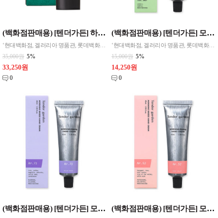
(백화점판매용) [텐더가든] 하이드로 바이탈라이징 선 프로텍터(50ml) [화장품]
(백화점판매용) [텐더가든] 모닝브리즈 핸드크림 Nr.961 프로방스 네이처 40ml [화장품]
‘현대백화점, 겔러리아 명품관, 롯데백화점, 신세계백화점 판매중인 프리미엄 브랜드’ 신비의 헤르티지를 가진 베르가못 성분을 함유한 진정라인으로 하루종일 빛나는 수분 방어로 유리알처럼 맑고 투명한 피부를 선사하며 민감한 피부를 달래주고 건조한 피부에 수분을 공급, 자극받은 피부를 빠르게 진정시커주는 베르가모트잎 추출물, 티트리 함유한 자외선차단 및 미백 기능
‘현대백화점, 겔러리아 명품관, 롯데백화점, 신세계백화점 판매중인 프리미엄 브랜드’ 각자의 매력적인 향기를 가진 프리미엄 핸드크림 [제품구성] > 모닝브리즈 핸드크림 Nr.961 프로방스 네이처 40ml
35,000원
5%
15,000원
5%
33,250원
14,250원
0
0
(백화점판매용) [텐더가든] 모닝브리즈 핸드크림 Nr.71 멜로우 드림 40ml [화장품]
(백화점판매용) [텐더가든] 모닝브리즈 핸드크림 Nr.52 써니밸리 40ml [화장품]