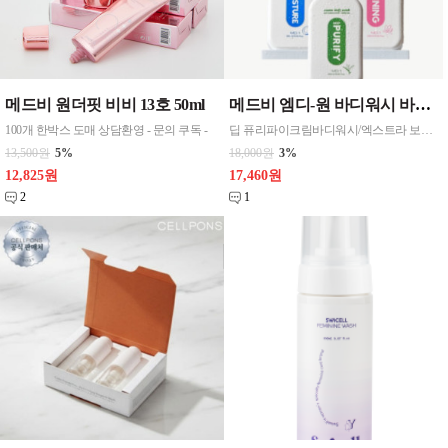
메드비 원더핏 비비 13호 50ml
메드비 엠디-원 바디워시 바디클렌져 500ml 3종 선택
100개 한박스 도매 상담환영 - 문의 쿠독 -
딥 퓨리파이크림바디워시/엑스트라 보습크림바디워시/핑크샤이닝크림 바디 워시 3종 500ml CGMP 화장품 바디클렌져 고기능 저자극샤워 피부자극테스트
13,500원
5%
18,000원
3%
12,825원
17,460원
2
1