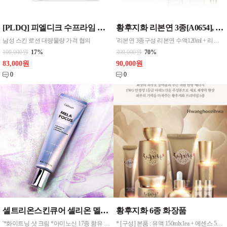
[PLDQ] 피엘디크 수프라임 워터 붐 4종세트(스킨+로션+여행용스킨+여행용로션), 화장품
황후지화 리본연 3종[A0654], 화장품
남성 스킨 로션 대량물량 가격 협의
'리본연 3종구성 리본연 수액120ml + 리본연 유액120ml +리본연 아이크림30ml + 견본품 4종(수액 30ml*2ea+유액30ml*2ea)
100,000원
17%
300,000원
70%
83,000원
90,000원
0
0
셀트리온스킨큐어 셀리온 멜라 포커스 루미너스 크림 30mlx3개, 화장품
황후지화 6종 화장품
'*화이트닝 샷 크림 *아미노신 17종 함유 *글루타틴온 x 비사보롤의 시너지로 맑은 피부케어
* [구성] 본품 : 유액 150mlx1ea + 에센스 55mlx1ea + 크림 55mlx1ea + 진액 30mlx1ea + 아이크림 30mlx1ea + 한방팩 120mlx1ea / 증정품 : 에센스 30mlx1ea + 유액 30mlx1ea * [에센스] 55ml