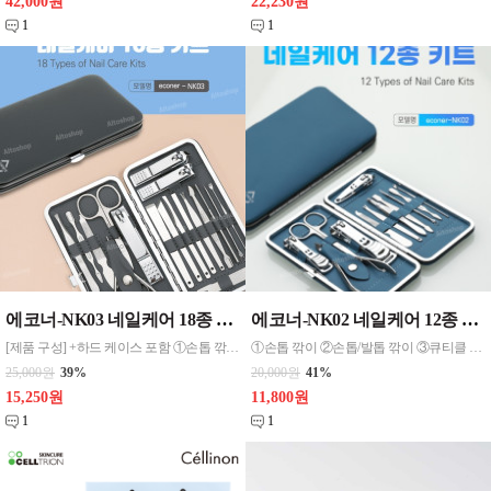
42,000원
22,230원
1
1
에코너-NK03 네일케어 18종 키트 / 대량물량 및 1도 인쇄 별도 문의주세요
에코너-NK02 네일케어 12종 키트 / 대량물량 및 1도 인쇄 문의주세요
[제품 구성] +하드 케이스 포함 ①손톱 깎이 ②손톱/발톱 깎이 ③큐티클 깎이 ④발톱 니퍼 ⑤미용 가위 ⑥압출기 ⑦퀴이개 ⑧나선형 귀이개 ⑨발톱 파일 ⑩손톱 파일 ⑪족집게 ⑫브이형 밀대 13. 사선양면밀대 14. 뾰족양면밀대 15. 발각질밀대(대) 16. 발각질 밀대(소) 17. 발각질밀대(사선) 18. 발꿈치 각질밀대
①손톱 깎이 ②손톱/발톱 깎이 ③큐티클 깎이 ④발톱 니퍼 ⑤미용 가위 ⑥손톱 파일 ⑦족집게 ⑧브이형 밀대 ⑨사선 양면 밀대 ⑩뾰족 양면 밀대 ⑪압출기 ⑫귀이개
25,000원
39%
20,000원
41%
15,250원
11,800원
1
1