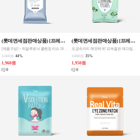
(롯데면세점판매상품) [프레티] 히알루로닉 클렌징 티슈 20매입
(롯데면세점판매상품) [프레티] 퍼펙트 클린 데일리 클렌징 티슈 30매
[제품구성] > 히알루로닉 클렌징 티슈 20매입 [제품규격] > 98*145*35mm [제품특징] > 티슈 한장으로 끝내는 산뜻 촉촉 클렌징 > 약산성의 노워시 포뮬러로 자극없이 부드럽게 > 비건 포뮬러의 워터 베이스 클렌징 티슈 > 도톰하고 부드러운 원단으로 저자극 클렌징
모공속까지 깨끗하게! 피부결은 매끄럽게! 브로콜리싹추출물로 피부를 맑고 깨끗하게! [제품구성] > 퍼펙트 클린 데일리 클렌징 티슈 30매 [제품규격] > 98*145*40mm [제품특징] > 저자극 클렌징 > 피부 노폐물 제거 > 자연유래 성분
3,500원
44%
3,000원
35%
1,960원
1,950원
0
0