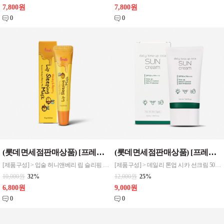
7,800원
7,800원
0
0
(롯데면세점판매상품) [프레티] 입술 허니앤베리 립 슬리핑 마스크 립케어 1
(롯데면세점판매상품) [프레티] 데일리 톤업 시카 선크림 50ml
[제품구성] > 입술 허니앤베리 립 슬리핑 마스크 1EA [제품규격] > 26*26*120mm [제품특징] > 밤사이 건조한 입술에 생기를 주는 립 슬링핑 마스크 > 반짝밪짝 윤기나게, 지친 피부를 생기있게, 피부속까지 촉촉하게
[제품구성] > 데일리 톤업 시카 선크림 50ml [제품규격] > 56*37*129mm [제품특징] > 피부가 편안한 선크림 > 유분기 컨트롤 특허 성분 함유로 지속력 강함 > 3중 히알루론산 함유
10,000원
32%
12,000원
25%
6,800원
9,000원
0
0