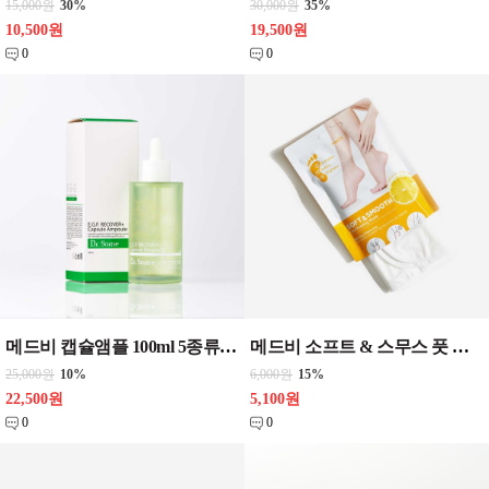
15,000원
30%
30,000원
35%
10,500원
19,500원
0
0
메드비 캡슐앰플 100ml 5종류 / 닥터썸에이지컨트롤 / 닥터썸워터드롭 / 닥터썸E.G.F.리커버 / 닥터썸갈락토미미백 / 닥터썸레드클리어 화장품
메드비 소프트 & 스무스 풋 필링 마스크 17g * 2개 세트 화장품
25,000원
10%
6,000원
15%
22,500원
5,100원
0
0