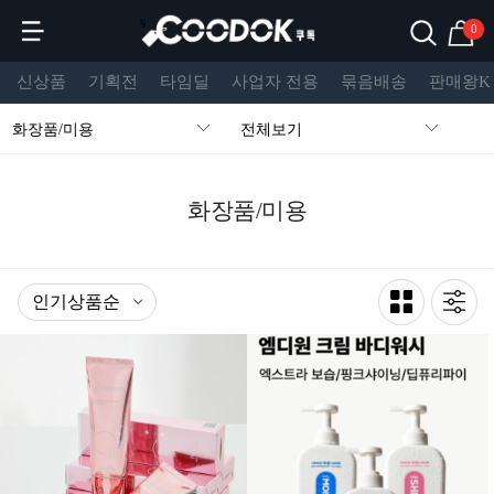
s
0
신상품
기획전
타임딜
사업자 전용
묶음배송
판매왕K
화장품/미용
전체보기
화장품/미용