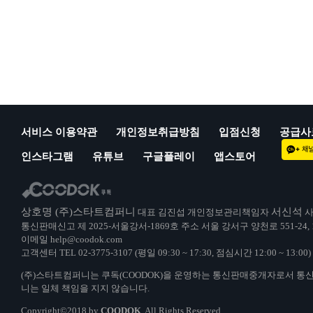
서비스 이용약관
개인정보취급방침
입점신청
공급사
인스타그램
유튜브
구글플레이
앱스토어
상호명 (주)스타트컴퍼니
서신석
대표 김진섭 개인정보관리책임자
사
통신판매신고 제 2025-서울강서-1869호 주소 서울 강서구 양천로 551-24,
이메일 help@coodok.com
고객센터 TEL 02-3775-3107 (평일 09:30 ~ 17:30, 점심시간 12:00 ~ 13:
(주)스타트컴퍼니는 쿠독(COODOK)을 운영하는 통신판매중개자로서 통
니는 일체 책임을 지지 않습니다.
Copyright©2018 by
COODOK
. All Rights Reserved.