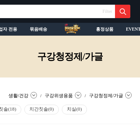
Filter
업자 전용
묶음배송
흥정상품
EVEN
구강청정제/가글
생활/건강
구강위생용품
구강청정제/가글
/
/
칫솔
(18)
치간칫솔
(0)
치실
(0)