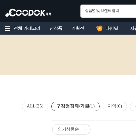
전체 카테고리
신상품
기획전
타임딜
사
ALL
(25)
구강청정제/가글
(1)
치약
(6)