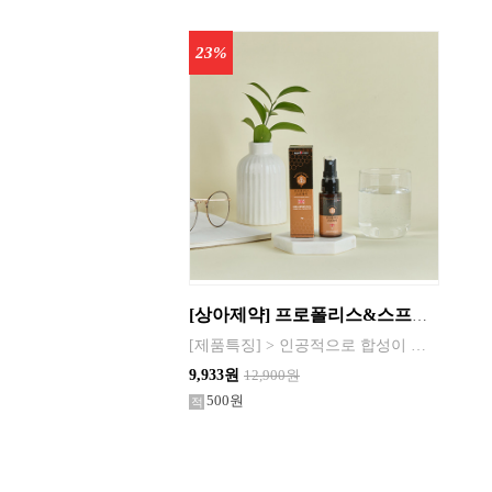
23%
[상아제약] 프로폴리스&스프레이 [제품구성] > 프로폴리스&스프레이 30g
[제품특징] > 인공적으로 합성이 불가한 귀한 원료 > 항산화 성분인 플라보노이드 다량 함유 > 구강관리를 위한 사양벌꿀, 자일리톨 함유 > 언제어디서나 구강전차에 골고루 분사 > HACCP 인증 제조시설에서 생산
9,933원
12,900원
500원