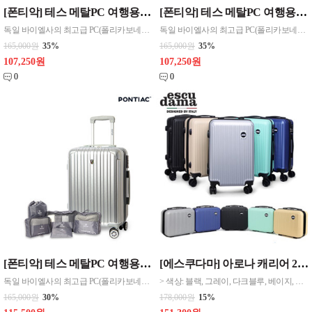
[폰티악] 테스 메탈PC 여행용캐리어 기내용 (20인치) > 색상: 메탈 실버 사이즈: 캐리어(20인치): 360(가)*530(높)*220(폭)mm,
[폰티악] 테스 메탈PC 여행용캐리어 기내용 (20인치) > 색상: 메탈 실버 사이즈: 캐리어(20인치): 360(가)*530(높)*220(폭)mm,
독일 바이엘사의 최고급 PC(폴리카보네이트)를 사용하여 충격에 강함 > 360°도 회전하는 더블휠(채용으로 회전이 자유롭고 주행감이 우수 > TSA 멀티락 시스템 적용으로 보안 및 안전성을 높임 > 메탈 느낌의 PC을 사용하여 유광 실버 느낌을 강조하여 고급스러움을 더 함 > 그립감이 뛰어난 실리콘 손잡이와 2중 마감 지퍼를 채택하여 품질을 높임
독일 바이엘사의 최고급 PC(폴리카보네이트)를 사용하여 충격에 강함 > 360°도 회전하는 더블휠(채용으로 회전이 자유롭고 주행감이 우수 > TSA 멀티락 시스템 적용으로 보안 및 안전성을 높임 > 메탈 느낌의 PC을 사용하여 유광 실버 느낌을 강조하여 고급스러움을 더 함 > 그립감이 뛰어난 실리콘 손잡이와 2중 마감 지퍼를 채택하여 품질을 높임
165,000원
35%
165,000원
35%
107,250원
107,250원
0
0
[폰티악] 테스 메탈PC 여행용캐리어 기내용 (20인치) + 파우치 5종세트 [제품사양] > 사이즈: 350*560*220mm > 색상: 메탈 실버
[에스쿠다마] 아로나 캐리어 20인치 + 14인치 레디백 > 사이즈: 20인치: 330*240*550mm / 3kg, 14인치: 320*260*160mm,
독일 바이엘사의 최고급 PC(폴리카보네이트)를 사용하여 충격에 강함 > 360°도 회전하는 더블휠(채용으로 회전이 자유롭고 주행감이 우수 > TSA 멀티락 시스템 적용으로 보안 및 안전성을 높임 > 메탈 느낌의 PC을 사용하여 유광 실버 느낌을 강조하여 고급스러움을 더 함 > 그립감이 뛰어난 실리콘 손잡이와 2중 마감 지퍼를 채택하여 품질을 높임
> 색상: 블랙, 그레이, 다크블루, 베이지, 민트 > 재질: 겉감:ABS, 안감:폴리에스터 100% [제품특징] > 2단 조절 가능 손잡이 채용 및 번호락을 장착하여 사용자에 맞춰 편리한 사용 가능 > ABS 재질로 내구성을 높여 충격방지 탁월 및 방수기능 탑재, 초경량 재질을 사용하여 편의성을 높임 > 주행성을 높인 360˚ 회전 가능한 듀얼 바
165,000원
30%
178,000원
15%