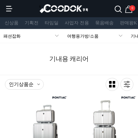
s
0
신상품
기획전
타임딜
사업자 전용
묶음배송
판매왕K
패션잡화
여행용가방/소품
기
기내용 캐리어