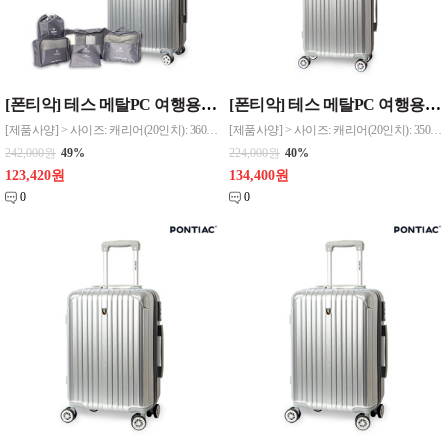
[폰티악] 테스 메탈PC 여행용캐리어20인치 +레디백+파우치5종
[폰티악] 테스 메탈PC 여행용캐리어20 기내용 + 다용도 레디백
[제품사양] > 사이즈: 캐리어(20인치): 360(가)*530(높)*220(폭)mm, 레디백(14인치): 350(가)*240(높)*190(폭)mm 트래블 여행용 파우치 5종세트 - 대형 메쉬 파우치(400*310mm), 중형 메쉬 파우치(310*260mm), 소형 메쉬 파우치(300*210mm)
[제품사양] > 사이즈: 캐리어(20인치): 350(가)*560(높)*220(폭)mm, 레디백(14인치): 350(가)*240(높)*190(폭)mm
242,000원
49%
224,000원
40%
123,420원
134,400원
0
0