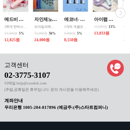
메드비 원더핏 비비 13호 50ml
자인제노 3종 21입 싱글 로스팅 커피백 13ml 고용량 1케이스 단위 판매
에코너- MS2 티스프로 음파 전동칫솔모 1입 단품 *3개 / 색상선택 화이트 블랙 선택
아이랩 클래식 LED 팬 2026년신형 3단계바람조절 LED 무선 테이블가능
100개 한박스 도매 상담환영 - 문의 쿠독 -
브라질퍼팩트내추럴커피 7개 에티오피아 게데브 워시드커피 7개 콜롬비아 슈가케인 7개
1개씩 개별포장되어있고 3개 단위로 판매중입니다
15,900원
13%
13,833원
13,500원
5%
55,000원
56%
9,000원
5%
50,
12,825원
24,000원
8,550원
40
02-3775-3107
이메일 help@coodok.com
(주말,공휴일은 휴무입니다. 문의 게시판을 이용해주세요)
우리은행 1005-204-817896 (예금주:(주)스타트컴퍼니)