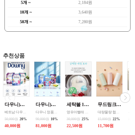
5개 ~
2,184원
10개 ~
3,640원
50개 ~
7,280원
추천상품
다우니)세탁세제 1.8리터 리필 _{3입 한박스단위판매 } 인도어 드라이(실내건조) / 썬라이즈 프레시 / 미스티크 / 가든볼륨
다우니)섬유유연제 3리터 프레쉬 리필 _{ 4입 한박스단위 판매 } 선라이즈 / 프레쉬 브리즈 / 미스티크
세탁볼 1개 500회 1년사용 살균 세정 탈취작용 중금속 및 스케일 방지 색상랜덤
무드링크 코코미니 스텐텀블러 200ml / 색상선택 화이트 , 핑크 , 민트 / MDK-COCO
베트남 다우니 공장 병행수입상품입니다
다우니 정품으로 병행수입 할인상품
영유아빨래 반려동물옷 세탁 아토피 피부 민감 예민시 호흡기예민할 시 세제없이 빨래
대량물량 협의 - 파우치, 가방 구석에 쏙 들어가는 미니멀한 크기로 언제나 휴대하기 편리. - 한 번에 깔끔하게 마실 수 있는 적당한 소용량으로 설계. - 식약청 정식 허가를 받은 316 스테인레스 스틸 소재로 위생적이고 안전함. - 진공 보온 공법으로 보온과 보냉 효과가 뛰어남.
50,000원
20%
90,000원
10%
30,000원
25%
15,000원
22%
28,
40,000원
81,000원
22,500원
11,700원
18