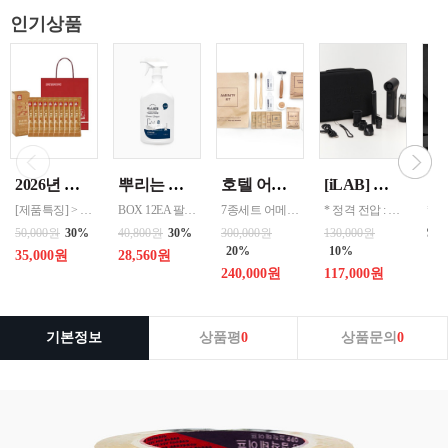
인기상품
2026년 설명절 선물세트 [정관장] 홍삼기보데일리스틱 10ml*10포
뿌리는 락스세제(욕실용) 1,000ml 12개 한박스단위 판매
호텔 어메니티 여행용 세면도구 50세트 대박스로만 판매 친환경 트레블세트 해외여행준비물 여행세트 일회용세면도구 어메니티세트
[iLAB] 아이랩 윈드 블라스터 에어건 iLAB-WBT 140,000RPM > 새틴블랙 > 크림화이트 선택 1
[제품특징] > 120여 년 노하우로 재배된 6년근 홍과 제조기술로 추출 > 100% 계약재배를 통한 6년근 인삼 > 430여 가지의까다로운 품질 검사 > 액상형 농축액으로 음용이 쉬움 [제품성분] > 덱스트린, 정제수, 홍삼농축액(6년근, 고형분 64%, 홍삼성분 70mg/g 이상, 국산) 6.5%, 녹용추출액(뉴질랜드산), 식물혼합농축액(작약
BOX 12EA 팔레트 0.0123 원산지 한국 BARCODE 8809367760815
7종세트 어메니티 단체
* 정격 전압 : 5V 2A * 소비 전력 : 30W * 최대 출력 : 200W(max) * 배터리 용량 : 4,000mAh x 2 (병렬) * 사용 시간 : 최저속도 약 120분 / 최고속도 약 12분 * 완충 시간 : 약 3시간 * 풍속 : 최대 22m/s, 최소 6m/s * 모터 스피드 : 140,000 RPM * 흡입력 : 8000 Pa * 규격 :
99
50,000원
30%
40,800원
30%
300,000원
130,000원
20%
10%
35,000원
28,560원
240,000원
117,000원
기본정보
상품평
0
상품문의
0