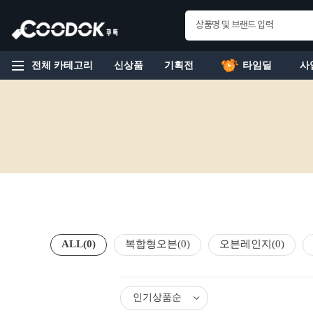
전체 카테고리
신상품
기획전
타임딜
사
ALL
(0)
복합형오븐
(0)
오븐레인지
(0)