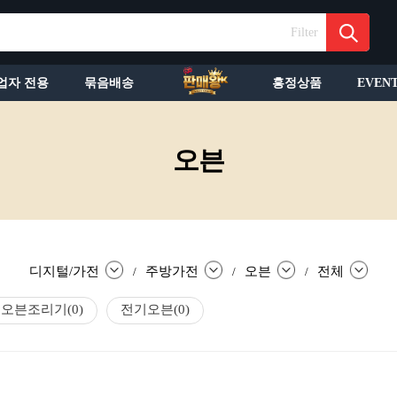
Filter
업자 전용
묶음배송
흥정상품
EVEN
오븐
디지털/가전
주방가전
오븐
전체
/
/
/
오븐조리기
(0)
전기오븐
(0)