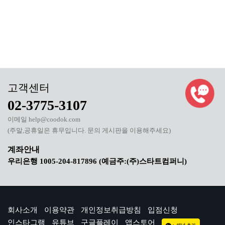
02-3775-3107
이메일 help@coodok.com
(주말,공휴일은 휴무입니다. 문의 게시판을 이용해주세요)
우리은행 1005-204-817896 (예금주:(주)스타트컴퍼니)
회사소개
이용약관
개인정보취급방침
입점신청
인스타그램
유튜브
구글플레이
앱스토어