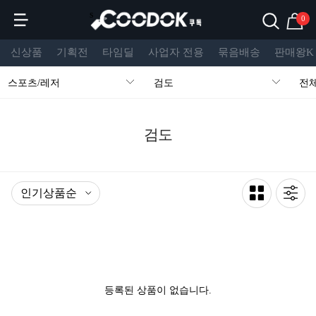
s
0
신상품
기획전
타임딜
사업자 전용
묶음배송
판매왕K
스포츠/레저
검도
전
검도
등록된 상품이 없습니다.