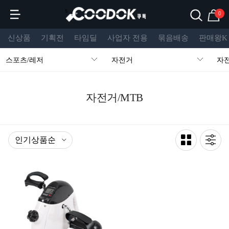
s
0
신상품
기획전
타임딜
사업자 전용
묶음배송
판매왕K
스포츠/레저
자전거
자전
자전거/MTB