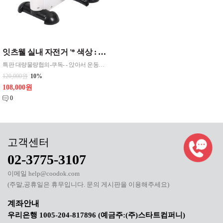
잇츠웰 실내 자전거 '* 색상 : 화이트 * 상품구성 : 본품 1P, 설명서
특판 대량물량협의-쿠독- - 앉아서 운동을 할 수 있는 좌식형 디자인으로 실내에서 편안하게 운동 가능 - 컴팩트한 크기로 설치와 보관이 편하고 공간 활용성을 극대화함 - 심플한 디자인으로 주변 인테리어와도 잘 어울림
120,000원
10%
108,000원
0
02-3775-3107
이메일 help@coodok.com
(주말,공휴일은 휴무입니다. 문의 게시판을 이용해주세요)
우리은행 1005-204-817896 (예금주:(주)스타트컴퍼니)