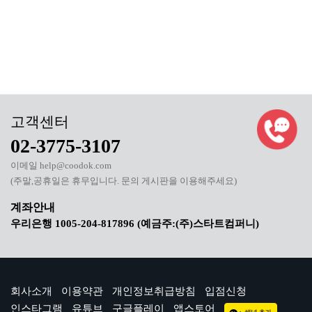
02-3775-3107
이메일 help@coodok.com
(주말,공휴일은 휴무입니다. 문의 게시판을 이용해주세요)
우리은행 1005-204-817896 (예금주:(주)스타트컴퍼니)
회사소개
이용약관
개인정보취급방침
입점신청
인스타그램
유튜브
구글플레이
앱스토어