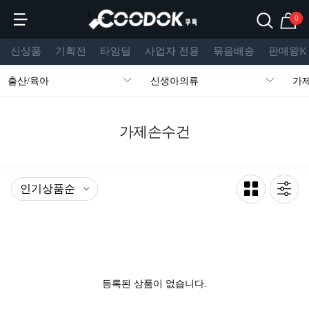
s
0
신상품
기획전
타임딜
사업자 전용
묶음배송
판매왕K
출산/육아
신생아의류
가
가제손수건
등록된 상품이 없습니다.