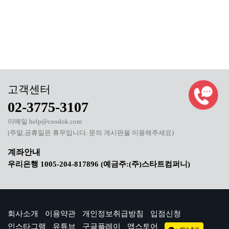
02-3775-3107
이메일 help@coodok.com
(주말,공휴일은 휴무입니다. 문의 게시판을 이용해주세요)
우리은행 1005-204-817896 (예금주:(주)스타트컴퍼니)
회사소개
이용약관
개인정보취급방침
입점신청
인스타그램
유튜브
구글플레이
앱스토어