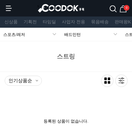
s
0
신상품
기획전
타임딜
사업자 전용
묶음배송
판매왕K
스포츠/레저
배드민턴
스
스트링
등록된 상품이 없습니다.