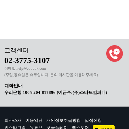
02-3775-3107
이메일 help@coodok.com
(주말,공휴일은 휴무입니다. 문의 게시판을 이용해주세요)
우리은행 1005-204-817896 (예금주:(주)스타트컴퍼니)
회사소개
이용약관
개인정보취급방침
입점신청
인스타그램
유튜브
구글플레이
앱스토어