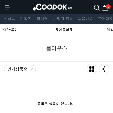
s
0
신상품
기획전
타임딜
사업자 전용
묶음배송
판매왕K
출산/육아
유아동의류
블
블라우스
등록된 상품이 없습니다.