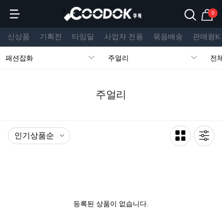
s
0
신상품
기획전
타임딜
사업자 전용
묶음배송
판매왕K
패션잡화
주얼리
전
주얼리
등록된 상품이 없습니다.