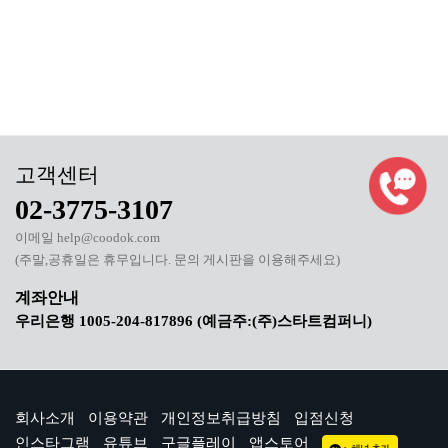
02-3775-3107
이메일 help@coodok.com
(주말,공휴일은 휴무입니다. 문의 게시판을 이용해주세요)
우리은행 1005-204-817896 (예금주:(주)스타트컴퍼니)
회사소개
이용약관
개인정보취급방침
입점신청
인스타그램
유튜브
구글플레이
앱스토어