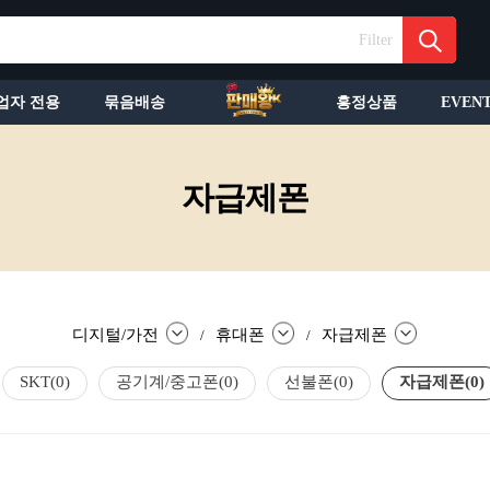
Filter
업자 전용
묶음배송
흥정상품
EVEN
자급제폰
디지털/가전
휴대폰
자급제폰
/
/
SKT
(0)
공기계/중고폰
(0)
선불폰
(0)
자급제폰
(0)