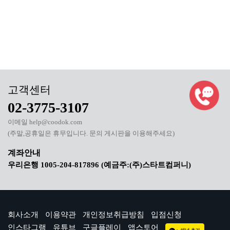
02-3775-3107
이메일 help@coodok.com
(주말,공휴일은 휴무입니다. 문의 게시판을 이용해주세요)
우리은행 1005-204-817896 (예금주:(주)스타트컴퍼니)
회사소개
이용약관
개인정보취급방침
입점신청
인스타그램
유튜브
구글플레이
앱스토어