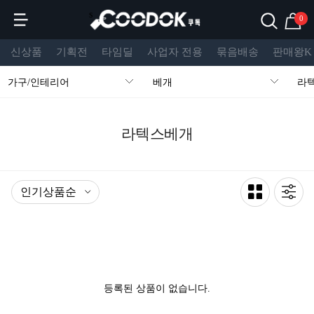
s
0
신상품
기획전
타임딜
사업자 전용
묶음배송
판매왕K
가구/인테리어
베개
라
라텍스베개
등록된 상품이 없습니다.