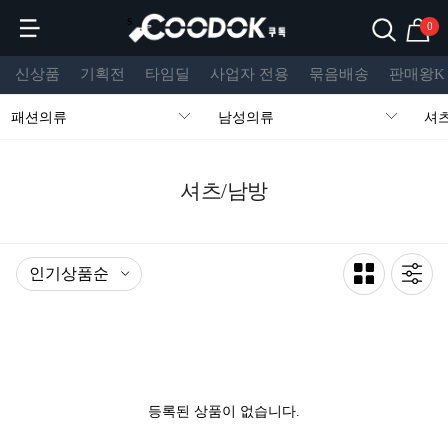
s
0
신상품
기획전
타임딜
사업자 전용
묶음배송
판매왕K
패션의류
남성의류
셔츠
셔츠/남방
등록된 상품이 없습니다.