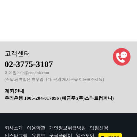
02-3775-3107
이메일 help@coodok.com
(주말,공휴일은 휴무입니다. 문의 게시판을 이용해주세요)
우리은행 1005-204-817896 (예금주:(주)스타트컴퍼니)
회사소개
이용약관
개인정보취급방침
입점신청
인스타그램
유튜브
구글플레이
앱스토어