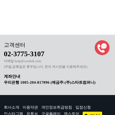
02-3775-3107
이메일 help@coodok.com
(주말,공휴일은 휴무입니다. 문의 게시판을 이용해주세요)
우리은행 1005-204-817896 (예금주:(주)스타트컴퍼니)
회사소개
이용약관
개인정보취급방침
입점신청
인스타그램
유튜브
구글플레이
앱스토어