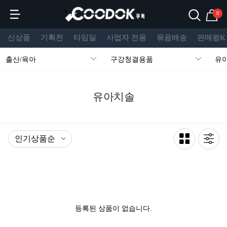
s
0
신상품
기획전
타임딜
사업자 전용
묶음배송
판매왕K
출산/육아
구강청결용품
유
유아치솔
등록된 상품이 없습니다.