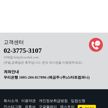
02-3775-3107
이메일 help@coodok.com
(주말,공휴일은 휴무입니다. 문의 게시판을 이용해주세요)
우리은행 1005-204-817896 (예금주:(주)스타트컴퍼니)
회사소개
이용약관
개인정보취급방침
입점신청
인스타그램
유튜브
구글플레이
앱스토어