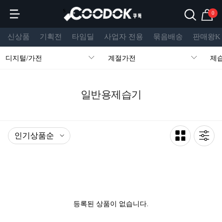
s
0
신상품
기획전
타임딜
사업자 전용
묶음배송
판매왕K
디지털/가전
계절가전
제
일반용제습기
등록된 상품이 없습니다.