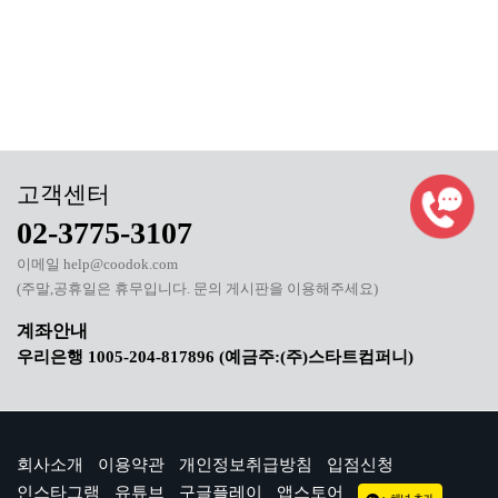
02-3775-3107
이메일 help@coodok.com
(주말,공휴일은 휴무입니다. 문의 게시판을 이용해주세요)
우리은행 1005-204-817896 (예금주:(주)스타트컴퍼니)
회사소개
이용약관
개인정보취급방침
입점신청
인스타그램
유튜브
구글플레이
앱스토어