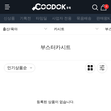
s
0
신상품
기획전
타임딜
사업자 전용
묶음배송
판매왕K
출산/육아
카시트
부
부스터카시트
등록된 상품이 없습니다.