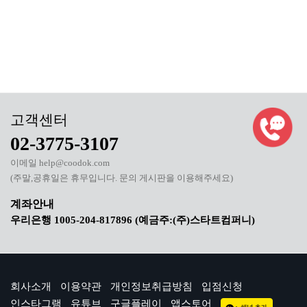
02-3775-3107
이메일 help@coodok.com
(주말,공휴일은 휴무입니다. 문의 게시판을 이용해주세요)
우리은행 1005-204-817896 (예금주:(주)스타트컴퍼니)
회사소개
이용약관
개인정보취급방침
입점신청
인스타그램
유튜브
구글플레이
앱스토어