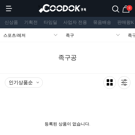
s
0
신상품
기획전
타임딜
사업자 전용
묶음배송
판매왕K
스포츠/레저
족구
족
족구공
등록된 상품이 없습니다.