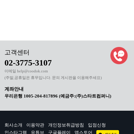
02-3775-3107
이메일 help@coodok.com
(주말,공휴일은 휴무입니다. 문의 게시판을 이용해주세요)
우리은행 1005-204-817896 (예금주:(주)스타트컴퍼니)
회사소개
이용약관
개인정보취급방침
입점신청
인스타그램
유튜브
구글플레이
앱스토어