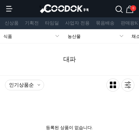
s
0
신상품
기획전
타임딜
사업자 전용
묶음배송
판매왕K
식품
농산물
채
대파
등록된 상품이 없습니다.