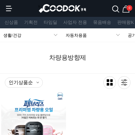
s
0
신상품
기획전
타임딜
사업자 전용
묶음배송
판매왕K
생활/건강
자동차용품
공
차량용방향제