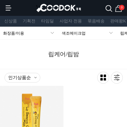
s
0
신상품
기획전
타임딜
사업자 전용
묶음배송
판매왕K
화장품/미용
색조메이크업
립
립케어/립밤