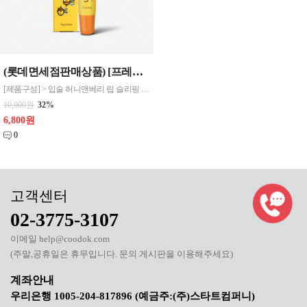
(롯데면세점판매상품) [프레티] 입술 허니앤베리 립 슬리핑 마스크 립케어 1
[제품구성] > 입술 허니앤베리 립 슬리핑 마스크 1EA [제품규격] > 26*26*120mm [제품특징] > 밤사이 건조한 입술에 생기를 주는 립 슬링핑 마스크 > 반짝밪짝 윤기나게, 지친 피부를 생기있게, 피부속까지 촉촉하게
10,000원
32%
6,800원
0
02-3775-3107
이메일 help@coodok.com
(주말,공휴일은 휴무입니다. 문의 게시판을 이용해주세요)
우리은행 1005-204-817896 (예금주:(주)스타트컴퍼니)