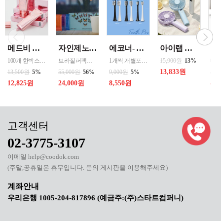
메드비 원더핏 비비 13호 50ml
자인제노 3종 21입 싱글 로스팅 커피백 13ml 고용량 1케이스 단위 판매
에코너- MS2 티스프로 음파 전동칫솔모 1입 단품 *3개 / 색상선택 화이트 블랙 선택
아이랩 클래식 LED 팬 2026년신형 3단계바람조절 LED 무선 테이블가능
100개 한박스 도매 상담환영 - 문의 쿠독 -
브라질퍼팩트내추럴커피 7개 에티오피아 게데브 워시드커피 7개 콜롬비아 슈가케인 7개
1개씩 개별포장되어있고 3개 단위로 판매중입니다
15,900원
13%
13,833원
13,500원
5%
55,000원
56%
9,000원
5%
50,
12,825원
24,000원
8,550원
40
02-3775-3107
이메일 help@coodok.com
(주말,공휴일은 휴무입니다. 문의 게시판을 이용해주세요)
우리은행 1005-204-817896 (예금주:(주)스타트컴퍼니)