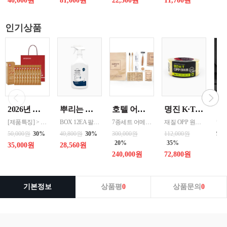
40,000원
81,000원
22,500원
11,700원
18
인기상품
2026년 설명절 선물세트 [정관장] 홍삼기보데일리스틱 10ml*10포
뿌리는 락스세제(욕실용) 1,000ml 12개 한박스단위 판매
호텔 어메니티 여행용 세면도구 50세트 대박스로만 판매 친환경 트레블세트 해외여행준비물 여행세트 일회용세면도구 어메니티세트
명진 K·T OPP테이프 80M(투명) 48mmx80M 50개 한박스단위 판매
[제품특징] > 120여 년 노하우로 재배된 6년근 홍과 제조기술로 추출 > 100% 계약재배를 통한 6년근 인삼 > 430여 가지의까다로운 품질 검사 > 액상형 농축액으로 음용이 쉬움 [제품성분] > 덱스트린, 정제수, 홍삼농축액(6년근, 고형분 64%, 홍삼성분 70mg/g 이상, 국산) 6.5%, 녹용추출액(뉴질랜드산), 식물혼합농축액(작약
BOX 12EA 팔레트 0.0123 원산지 한국 BARCODE 8809367760815
7종세트 어메니티 단체
재질 OPP 원산지 한국 BARCODE 8809357185789
99
50,000원
30%
40,800원
30%
300,000원
112,000원
20%
35%
35,000원
28,560원
240,000원
72,800원
기본정보
상품평
0
상품문의
0