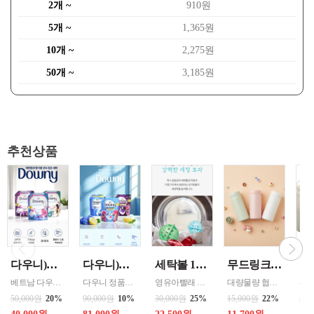
2개 ~
910원
5개 ~
1,365원
10개 ~
2,275원
50개 ~
3,185원
추천상품
다우니)세탁세제 1.8리터 리필 _{3입 한박스단위판매 } 인도어 드라이(실내건조) / 썬라이즈 프레시 / 미스티크 / 가든볼륨
다우니)섬유유연제 3리터 프레쉬 리필 _{ 4입 한박스단위 판매 } 선라이즈 / 프레쉬 브리즈 / 미스티크
세탁볼 1개 500회 1년사용 살균 세정 탈취작용 중금속 및 스케일 방지 색상랜덤
무드링크 코코미니 스텐텀블러 200ml / 색상선택 화이트 , 핑크 , 민트 / MDK-COCO
베트남 다우니 공장 병행수입상품입니다
다우니 정품으로 병행수입 할인상품
영유아빨래 반려동물옷 세탁 아토피 피부 민감 예민시 호흡기예민할 시 세제없이 빨래
대량물량 협의 - 파우치, 가방 구석에 쏙 들어가는 미니멀한 크기로 언제나 휴대하기 편리. - 한 번에 깔끔하게 마실 수 있는 적당한 소용량으로 설계. - 식약청 정식 허가를 받은 316 스테인레스 스틸 소재로 위생적이고 안전함. - 진공 보온 공법으로 보온과 보냉 효과가 뛰어남.
50,000원
20%
90,000원
10%
30,000원
25%
15,000원
22%
28,