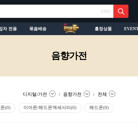
Filter
업자 전용
묶음배송
흥정상품
EVEN
음향가전
디지털/가전
음향가전
전체
/
/
어폰
(0)
이어폰/헤드폰액세서리
(0)
헤드폰
(0)