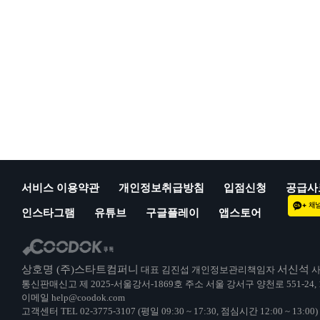
서비스 이용약관
개인정보취급방침
입점신청
공급사
인스타그램
유튜브
구글플레이
앱스토어
상호명 (주)스타트컴퍼니
서신석
대표 김진섭 개인정보관리책임자
사
통신판매신고 제 2025-서울강서-1869호 주소 서울 강서구 양천로 551-24,
이메일 help@coodok.com
고객센터 TEL 02-3775-3107 (평일 09:30 ~ 17:30, 점심시간 12:00 ~ 13: