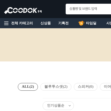
전체 카테고리
신상품
기획전
타임딜
사
ALL
(2)
블루투스셋
(2)
스피커
(0)
이