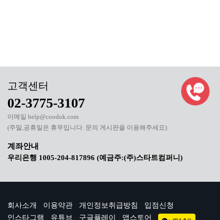
02-3775-3107
이메일 help@coodok.com
(주말,공휴일은 휴무입니다. 문의 게시판을 이용해주세요)
우리은행 1005-204-817896 (예금주:(주)스타트컴퍼니)
회사소개
이용약관
개인정보취급방침
입점신청
인스타그램
유튜브
구글플레이
앱스토어