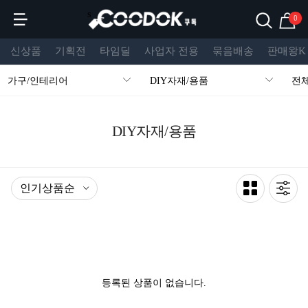
s
0
신상품
기획전
타임딜
사업자 전용
묶음배송
판매왕K
가구/인테리어
DIY자재/용품
전
DIY자재/용품
등록된 상품이 없습니다.