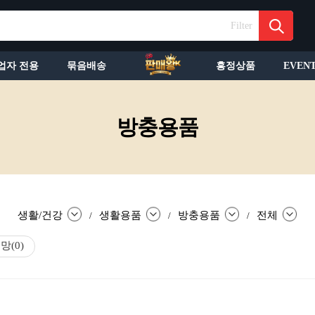
Filter
업자 전용
묶음배송
흥정상품
EVEN
방충용품
생활/건강
생활용품
방충용품
전체
/
/
/
충망
(0)