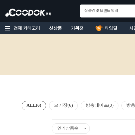
전체 카테고리
신상품
기획전
타임딜
사
ALL
(6)
모기장
(6)
방충테이프
(0)
방