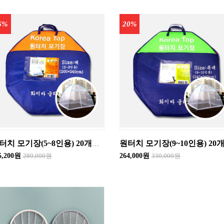
6%
20%
원터치 모기장(5~8인용) 20개입 한박스
5,200원
280,000원
264,000원
330,000원