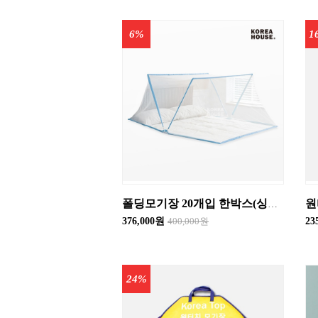
6%
1
폴딩모기장 20개입 한박스(싱글/더블)
376,000원
400,000원
23
24%