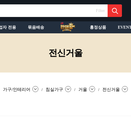
Filter
업자 전용
묶음배송
흥정상품
EVEN
전신거울
가구/인테리어
침실가구
거울
전신거울
/
/
/