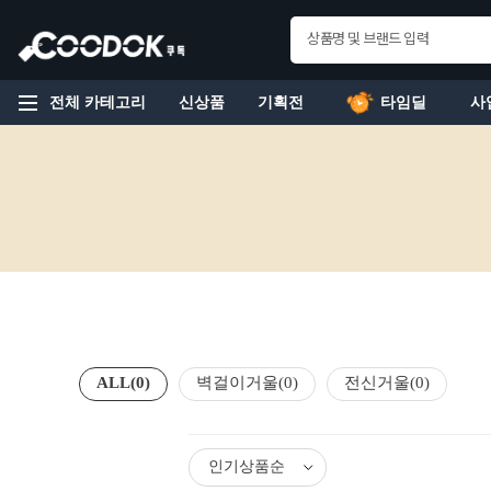
전체 카테고리
신상품
기획전
타임딜
사
ALL
(0)
벽걸이거울
(0)
전신거울
(0)