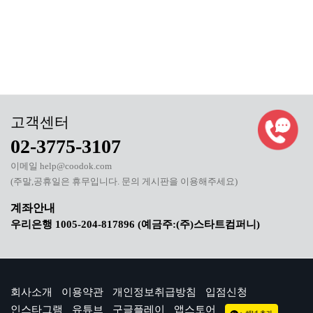
02-3775-3107
이메일 help@coodok.com
(주말,공휴일은 휴무입니다. 문의 게시판을 이용해주세요)
우리은행 1005-204-817896 (예금주:(주)스타트컴퍼니)
회사소개
이용약관
개인정보취급방침
입점신청
인스타그램
유튜브
구글플레이
앱스토어