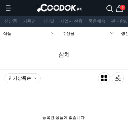
s
0
신상품
기획전
타임딜
사업자 전용
묶음배송
판매왕K
식품
수산물
생
삼치
등록된 상품이 없습니다.